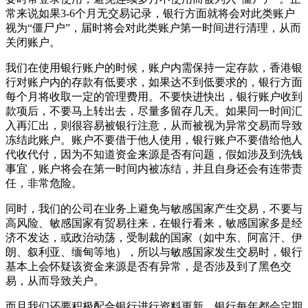
常来说如果3-6个月无交易记录，银行方面就将会对此类账户
视为“僵尸户”，届时将会对此类账户第一时间进行清理，从而
关闭账户。
我们在使用银行账户的时候，账户内需保持一定存款，香港银
行对账户内的存款有低要求，如果达不到低要求的，银行方面
每个月将收取一定的管理费用。不要快进快出，银行账户收到
款项后，不要马上转出去，尽量多留存几天。如果同一时间汇
入再汇出，则很容易被银行注意，从而被视为异常交易而导致
冻结此账户。账户不要借于他人使用，银行账户不要借给他人
代收代付，因为不知道资金来源是否有问题，假如涉及到洗钱
事宜，账户将会在第一时间内被冻结，并且自身还会有连带责
任，非常危险。
同时，我们的公司在业务上避免与敏感国家产生交易，不要与
高风险、敏感国家有贸易往来，在银行看来，敏感国家多是经
济不发达，或政治动荡，受制裁的国家（如中东、阿富汗、伊
朗、叙利亚、缅甸等地），所以与敏感国家发生交易时，银行
基本上会怀疑该资金来源是否有异常，是否涉及到了黑色交
易，从而导致关户。
而且我们还要积极配合银行进行资料更新，银行每年都会定期