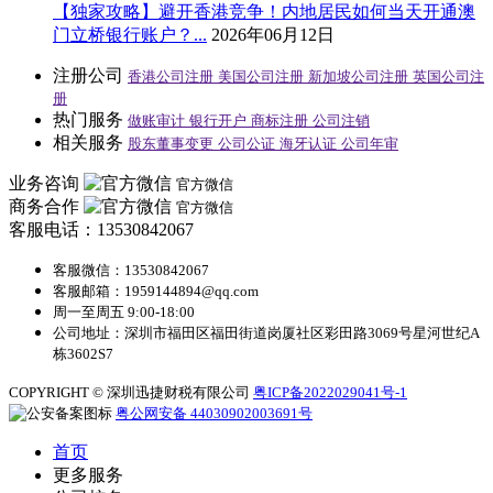
【独家攻略】避开香港竞争！内地居民如何当天开通澳
门立桥银行账户？...
2026年06月12日
注册公司
香港公司注册
美国公司注册
新加坡公司注册
英国公司注
册
热门服务
做账审计
银行开户
商标注册
公司注销
相关服务
股东董事变更
公司公证
海牙认证
公司年审
业务咨询
官方微信
商务合作
官方微信
客服电话：13530842067
客服微信：13530842067
客服邮箱：1959144894@qq.com
周一至周五 9:00-18:00
公司地址：深圳市福田区福田街道岗厦社区彩田路3069号星河世纪A
栋3602S7
COPYRIGHT © 深圳迅捷财税有限公司
粤ICP备2022029041号-1
粤公网安备 44030902003691号
首页
更多服务