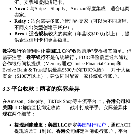
汇、支票和虚拟借记卡。
Novo：
与Stripe、Shopify、Amazon深度集成，适合电商
卖家。
Relay：
适合需要多账户管理的卖家（可以为不同店铺、
不同支出类型创建子账户）。
Brex：
适
合规
模较大的卖家（年营收$100万以上），提
供企业信用卡和更高额度。
数字银行
的便利性让
美国LLC
的"收款落地"变得极其简单。但
需要注意：
数字银行
不是传统银行，FDIC保险覆盖通常通过
合作银行间接提供（Mercury通过Choice Financial Group和
Evolve Bank & Trust提供最高$500万的FDIC保险）。对于大额
资金（$100万以上），建议同时配置一家传统银行账户。
3.3 平台收款：两者的实际差异
在Amazon、Shopify、TikTok Shop等主流平台上，
香港公司
和
美国LLC
都能直接绑定收款——战斗打成平手。实际差异体
现在两个细节：
提现到账速度：
美国LLC
绑定
美国银行账户
，通过ACH
提现通常T+1到账。
香港公司
绑定香港银行账户，平台