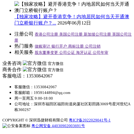
【独家攻略】避开香港竞争！内地居民如何当天开通澳
门立桥银行账户？...
2026年06月12日
注册公司
香港公司注册
美国公司注册
新加坡公司注册
英国公司注
册
热门服务
做账审计
银行开户
商标注册
公司注销
相关服务
股东董事变更
公司公证
海牙认证
公司年审
业务咨询
官方微信
商务合作
官方微信
客服电话：13530842067
客服微信：13530842067
客服邮箱：1959144894@qq.com
周一至周五 9:00-18:00
公司地址：深圳市福田区福田街道岗厦社区彩田路3069号星河世纪A
栋3602S7
COPYRIGHT © 深圳迅捷财税有限公司
粤ICP备2022029041号-1
粤公网安备 44030902003691号