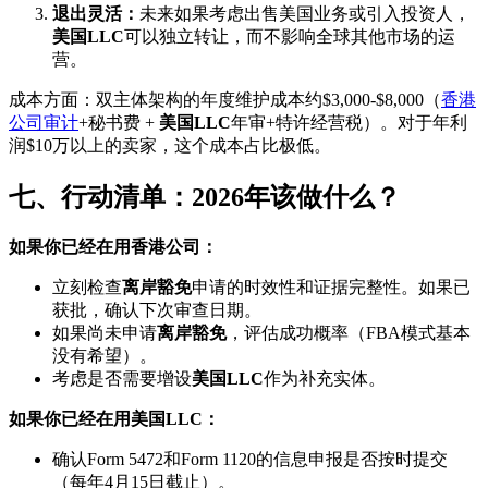
退出灵活：
未来如果考虑出售美国业务或引入投资人，
美国LLC
可以独立转让，而不影响全球其他市场的运
营。
成本方面：双主体架构的年度维护成本约$3,000-$8,000（
香港
公司审计
+秘书费 +
美国LLC
年审+特许经营税）。对于年利
润$10万以上的卖家，这个成本占比极低。
七、行动清单：2026年该做什么？
如果你已经在用香港公司：
立刻检查
离岸豁免
申请的时效性和证据完整性。如果已
获批，确认下次审查日期。
如果尚未申请
离岸豁免
，评估成功概率（FBA模式基本
没有希望）。
考虑是否需要增设
美国LLC
作为补充实体。
如果你已经在用美国LLC：
确认Form 5472和Form 1120的信息申报是否按时提交
（每年4月15日截止）。