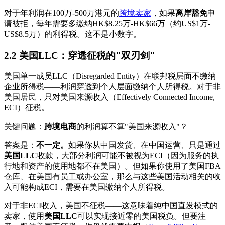
对于年利润在100万-500万港元的
跨境卖家
，如果
离岸豁免
申
请被拒，每年需要多缴纳HK$8.25万-HK$66万（约US$1万-
US$8.5万）的利得税。这不是小数字。
2.2 美国LLC：穿透征税的"双刃剑"
美国单一成员LLC（Disregarded Entity）在联邦税层面不缴纳
企业所得税——利润穿透到个人层面缴纳个人所得税。对于非
美国居民，只对美国来源收入（Effectively Connected Income,
ECI）征税。
关键问题：
跨境电商
的利润算不算"美国来源收入"？
答案是：
不一定。
如果你从中国发货、在中国运营、只是通过
美国LLC
收款，大部分利润可能不被视为ECI（因为服务的执
行地和资产的使用地都不在美国）。但如果你使用了美国FBA
仓库、在美国有员工或办公室，那么与这些美国活动相关的收
入可能构成ECI，需要在美国缴纳个人所得税。
对于非ECI收入，美国不征税——这意味着纯中国直发模式的
卖家，使用
美国LLC
可以实现接近零的美国税负。但要注