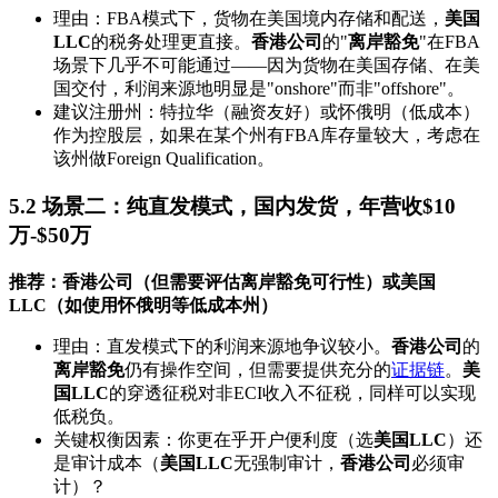
理由：FBA模式下，货物在美国境内存储和配送，
美国
LLC
的税务处理更直接。
香港公司
的"
离岸豁免
"在FBA
场景下几乎不可能通过——因为货物在美国存储、在美
国交付，利润来源地明显是"onshore"而非"offshore"。
建议注册州：特拉华（融资友好）或怀俄明（低成本）
作为控股层，如果在某个州有FBA库存量较大，考虑在
该州做Foreign Qualification。
5.2 场景二：纯直发模式，国内发货，年营收$10
万-$50万
推荐：香港公司（但需要评估离岸豁免可行性）或美国
LLC（如使用怀俄明等低成本州）
理由：直发模式下的利润来源地争议较小。
香港公司
的
离岸豁免
仍有操作空间，但需要提供充分的
证据链
。
美
国LLC
的穿透征税对非ECI收入不征税，同样可以实现
低税负。
关键权衡因素：你更在乎开户便利度（选
美国LLC
）还
是审计成本（
美国LLC
无强制审计，
香港公司
必须审
计）？