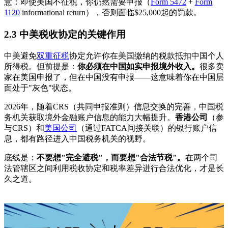
意：即使美国不征税，你仍然需要申报（
Form 5472
+
Form
1120
informational return），否则面临$25,000起的罚款。
2.3 中美税收协定的关键作用
中美避免
双重征税
协定允许你在美国缴纳的税款抵扣中国个人
所得税。但前提是：
你必须在中国如实申报境外收入。
很多卖
家在美国申报了，但在中国没有申报——这意味着你在中国层
面处于"灰色"状态。
2026年，随着CRS（共同申报准则）信息交换的完善，中国税
务机关获取境外金融账户信息的能力大幅提升。
香港公司
（参
与CRS）和
美国公司
（通过FATCA间接关联）的银行账户信
息，都有路径进入中国税务机关的视野。
底线是：
不要想"完全避税"，而要想"合法节税"。
在两个司
法管辖区之间利用税收协定和税率差异进行合法优化，才是长
久之道。