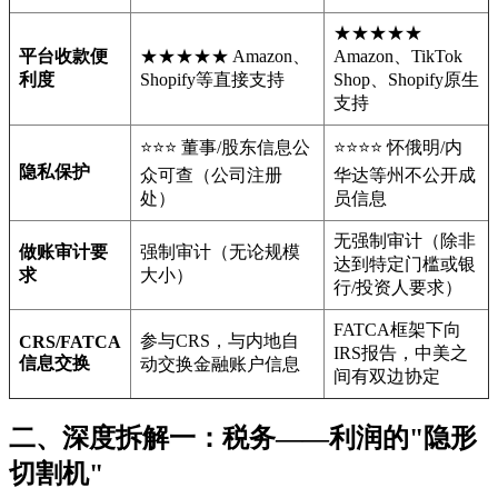
★★★★★
平台收款便
★★★★★ Amazon、
Amazon、TikTok
利度
Shopify等直接支持
Shop、Shopify原生
支持
⭐⭐⭐ 董事/股东信息公
⭐⭐⭐⭐ 怀俄明/内
隐私保护
众可查（公司注册
华达等州不公开成
处）
员信息
无强制审计（除非
做账审计要
强制审计（无论规模
达到特定门槛或银
求
大小）
行/投资人要求）
FATCA框架下向
参与CRS，与内地自
CRS/FATCA
IRS报告，中美之
信息交换
动交换金融账户信息
间有双边协定
二、深度拆解一：税务——利润的"隐形
切割机"