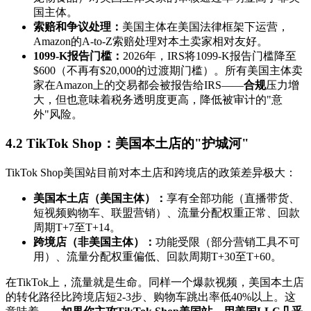
国主体。
索赔和争议处理：
美国主体在美国法律框架下运营，
Amazon的A-to-Z索赔处理对本土卖家相对友好。
1099-K报告门槛：
2026年，IRS将1099-K报告门槛降至
$600（不再有$20,000的过渡期门槛）。所有美国主体卖
家在Amazon上的交易都会被报告给IRS——
合规
压力增
大，但也意味着税务透明度更高，降低被审计的"意
外"风险。
4.2 TikTok Shop：美国本土店的"护城河"
TikTok Shop美国站目前对本土店和跨境店的政策差异极大：
美国本土店（美国主体）：
享有全部功能（直播带货、
短视频购物车、联盟营销）、流量分配权重正常、回款
周期T+7至T+14。
跨境店（非美国主体）：
功能受限（部分营销工具不可
用）、流量分配权重偏低、回款周期T+30至T+60。
在TikTok上，流量就是生命。同样一个爆款视频，美国本土店
的转化路径比跨境店短2-3步、购物车跳出率低40%以上。这