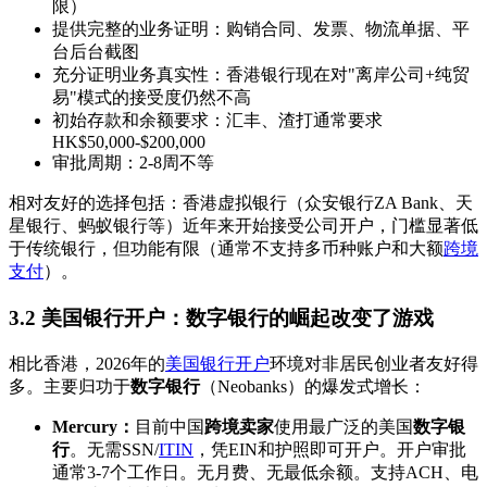
限）
提供完整的业务证明：购销合同、发票、物流单据、平
台后台截图
充分证明业务真实性：香港银行现在对"离岸公司+纯贸
易"模式的接受度仍然不高
初始存款和余额要求：汇丰、渣打通常要求
HK$50,000-$200,000
审批周期：2-8周不等
相对友好的选择包括：香港虚拟银行（众安银行ZA Bank、天
星银行、蚂蚁银行等）近年来开始接受公司开户，门槛显著低
于传统银行，但功能有限（通常不支持多币种账户和大额
跨境
支付
）。
3.2 美国银行开户：数字银行的崛起改变了游戏
相比香港，2026年的
美国银行开户
环境对非居民创业者友好得
多。主要归功于
数字银行
（Neobanks）的爆发式增长：
Mercury：
目前中国
跨境卖家
使用最广泛的美国
数字银
行
。无需SSN/
ITIN
，凭EIN和护照即可开户。开户审批
通常3-7个工作日。无月费、无最低余额。支持ACH、电