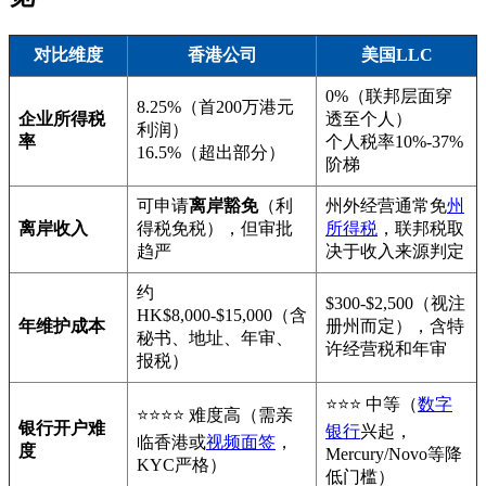
对比维度
香港公司
美国LLC
0%（联邦层面穿
8.25%（首200万港元
企业所得税
透至个人）
利润）
率
个人税率10%-37%
16.5%（超出部分）
阶梯
可申请
离岸豁免
（利
州外经营通常免
州
离岸收入
得税免税），但审批
所得税
，联邦税取
趋严
决于收入来源判定
约
$300-$2,500（视注
HK$8,000-$15,000（含
年维护成本
册州而定），含特
秘书、地址、年审、
许经营税和年审
报税）
⭐⭐⭐ 中等（
数字
⭐⭐⭐⭐ 难度高（需亲
银行开户难
银行
兴起，
临香港或
视频面签
，
度
Mercury/Novo等降
KYC严格）
低门槛）