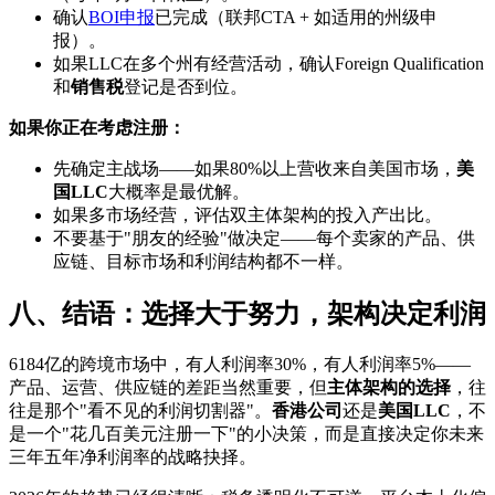
确认
BOI申报
已完成（联邦CTA + 如适用的州级申
报）。
如果LLC在多个州有经营活动，确认Foreign Qualification
和
销售税
登记是否到位。
如果你正在考虑注册：
先确定主战场——如果80%以上营收来自美国市场，
美
国LLC
大概率是最优解。
如果多市场经营，评估双主体架构的投入产出比。
不要基于"朋友的经验"做决定——每个卖家的产品、供
应链、目标市场和利润结构都不一样。
八、结语：选择大于努力，架构决定利润
6184亿的跨境市场中，有人利润率30%，有人利润率5%——
产品、运营、供应链的差距当然重要，但
主体架构的选择
，往
往是那个"看不见的利润切割器"。
香港公司
还是
美国LLC
，不
是一个"花几百美元注册一下"的小决策，而是直接决定你未来
三年五年净利润率的战略抉择。