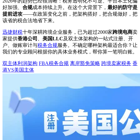
2026年的趋势已经很清晰：税务透明化不可逆、平台本土化偏
好加强、
合规
成本持续上升。在这个大背景下，
最好的防守是
提前进攻
——在政策变化之前，把架构搭好，把合规做好，把
该省的税合法地省下来。
迅捷财税
十年深耕跨境企业服务，已为超过2000家
跨境电商
卖
家提供
香港公司
、
美国LLC
及双主体架构的一站式注册、开
户、做账审计与
税务合规
服务。不确定哪种架构最适合你？让
我们的专业顾问根据你的具体业务模式，帮你算一笔明白账。
双主体利润架构
FBA税务合规
离岸豁免策略
跨境卖家税务
香
港VS美国主体