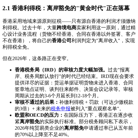
2.1 香港利得税：离岸豁免的"黄金时代"正在落幕
香港采用地域来源原则征税——只有源自香港的利润才须缴纳
利得税。过去十年，大量
跨境电商
卖家利用这一原则，通过精
心设计业务流程（货物不经香港、合同在香港以外签署、客户
不在香港），将自己的
香港公司
利润判定为"离岸收入"，实现
利得税全免。
但在2026年，这条路正在变窄。
香港税务局（IRD）的审核力度大幅加强。
过去"报离
岸、税务局默认放行"的时代已经结束。IRD现在会要求
提供详尽的证据：货运单据证明货物未进入香港、合同
签章地点证明、谈判往来邮件、决策会议记录等。审核
周期从过去的3-6个月延长到12-18个月。
审核不通过的后果：
补缴利得税 + 罚款（可达少缴税款
的3倍）+ 未来的
税务申报
被列入"重点观察名单"。
欧盟和OECD的压力：
在国际压力下，香港正在逐步收
紧
离岸豁免
的实际执行标准。部分税务顾问私下表示，
2026年纯贸易类企业的
离岸豁免
申请通过率已从五年前
的70%以上降至不足40%。