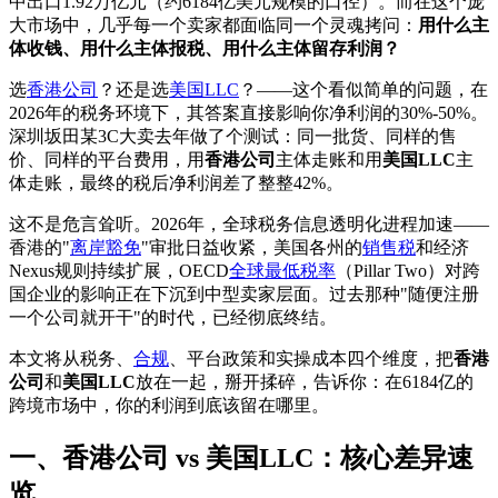
中出口1.92万亿元（约6184亿美元规模的口径）。而在这个庞
大市场中，几乎每一个卖家都面临同一个灵魂拷问：
用什么主
体收钱、用什么主体报税、用什么主体留存利润？
选
香港公司
？还是选
美国LLC
？——这个看似简单的问题，在
2026年的税务环境下，其答案直接影响你净利润的30%-50%。
深圳坂田某3C大卖去年做了个测试：同一批货、同样的售
价、同样的平台费用，用
香港公司
主体走账和用
美国LLC
主
体走账，最终的税后净利润差了整整42%。
这不是危言耸听。2026年，全球税务信息透明化进程加速——
香港的"
离岸豁免
"审批日益收紧，美国各州的
销售税
和经济
Nexus规则持续扩展，OECD
全球最低税率
（Pillar Two）对跨
国企业的影响正在下沉到中型卖家层面。过去那种"随便注册
一个公司就开干"的时代，已经彻底终结。
本文将从税务、
合规
、平台政策和实操成本四个维度，把
香港
公司
和
美国LLC
放在一起，掰开揉碎，告诉你：在6184亿的
跨境市场中，你的利润到底该留在哪里。
一、香港公司 vs 美国LLC：核心差异速
览