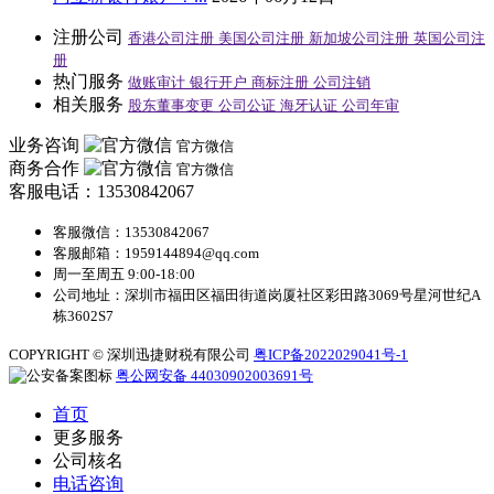
注册公司
香港公司注册
美国公司注册
新加坡公司注册
英国公司注
册
热门服务
做账审计
银行开户
商标注册
公司注销
相关服务
股东董事变更
公司公证
海牙认证
公司年审
业务咨询
官方微信
商务合作
官方微信
客服电话：13530842067
客服微信：13530842067
客服邮箱：1959144894@qq.com
周一至周五 9:00-18:00
公司地址：深圳市福田区福田街道岗厦社区彩田路3069号星河世纪A
栋3602S7
COPYRIGHT © 深圳迅捷财税有限公司
粤ICP备2022029041号-1
粤公网安备 44030902003691号
首页
更多服务
公司核名
电话咨询