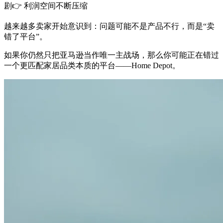
剧👉 利润空间不断压缩
越来越多卖家开始意识到：问题可能不是产品不行，而是“卖
错了平台”。
如果你仍然只把亚马逊当作唯一主战场，那么你可能正在错过
一个更匹配家居品类本质的平台——Home Depot。