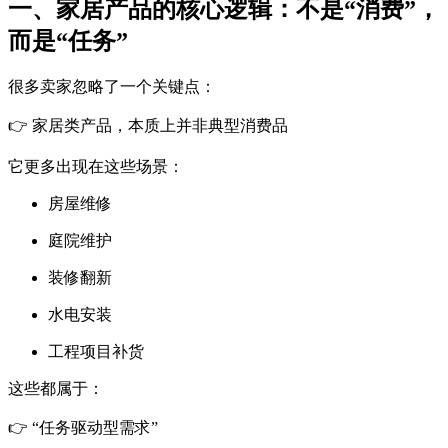
一、家居产品的核心逻辑：不是“消费”，
而是“任务”
很多卖家忽略了一个关键点：
👉 家居类产品，本质上并非典型消费品
它更多出现在这些场景：
房屋维修
庭院维护
装修翻新
水电安装
工程项目补货
这些都属于：
👉 “任务驱动型需求”