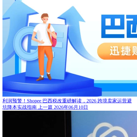
利润预警！Shopee 巴西税改重磅解读，2026 跨境卖家运营避
坑降本实战指南
上一篇
2026年06月10日