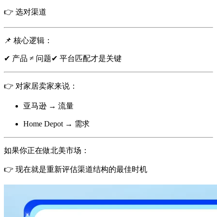
👉 选对渠道
📌 核心逻辑：
✔ 产品 ≠ 问题✔ 平台匹配才是关键
👉 对家居卖家来说：
亚马逊 → 流量
Home Depot → 需求
如果你正在做北美市场：
👉 现在就是重新评估渠道结构的最佳时机