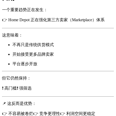
一个重要趋势正在发生：
👉 Home Depot 正在强化第三方卖家（Marketplace）体系
这意味着：
不再只是传统供货模式
开始接受更多品牌卖家
平台逐步开放
但它仍然保持：
❗ 高门槛❗ 强筛选
📌 这反而是优势：
👉 不容易被卷烂👉 竞争更理性👉 利润空间更稳定