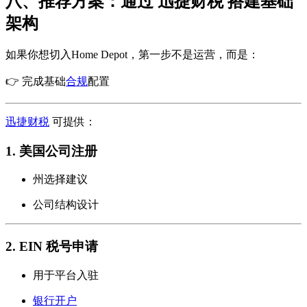
八、推荐方案：通过 迅捷财税 搭建基础
架构
如果你想切入Home Depot，第一步不是运营，而是：
👉 完成基础
合规
配置
迅捷财税
可提供：
1. 美国公司注册
州选择建议
公司结构设计
2. EIN 税号申请
用于平台入驻
银行开户