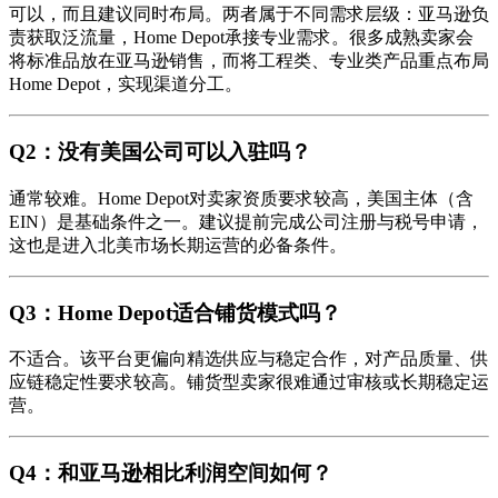
可以，而且建议同时布局。两者属于不同需求层级：亚马逊负
责获取泛流量，Home Depot承接专业需求。很多成熟卖家会
将标准品放在亚马逊销售，而将工程类、专业类产品重点布局
Home Depot，实现渠道分工。
Q2：没有美国公司可以入驻吗？
通常较难。Home Depot对卖家资质要求较高，美国主体（含
EIN）是基础条件之一。建议提前完成公司注册与税号申请，
这也是进入北美市场长期运营的必备条件。
Q3：Home Depot适合铺货模式吗？
不适合。该平台更偏向精选供应与稳定合作，对产品质量、供
应链稳定性要求较高。铺货型卖家很难通过审核或长期稳定运
营。
Q4：和亚马逊相比利润空间如何？