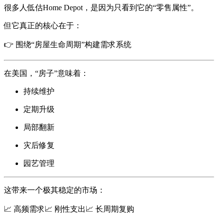
很多人低估Home Depot，是因为只看到它的“零售属性”。
但它真正的核心在于：
👉 围绕“房屋生命周期”构建需求系统
在美国，“房子”意味着：
持续维护
定期升级
局部翻新
灾后修复
园艺管理
这带来一个极其稳定的市场：
📈 高频需求📈 刚性支出📈 长周期复购