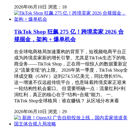
2026年06月10日
浏览：18
TikTok Shop 狂飙 275 亿！跨境卖家 2026 合
规掘金，架构 + 爆单机会
在全球电商格局加速重构的背景下，短视频电商平台正
成为跨境卖家新的增长引擎。尤其是TikTok生态下的电
商业务——TikTok Shop，正在用一组惊人的数据重新定
义“流量变现”的上限。 2026年第一季度，TikTok Shop全
球成交额（GMV）达到274.53亿美元，同比增长95%。
这一增速不仅远超传统平台，也意味着跨境卖家正迎来
一轮结构性机会窗口。 但需要明确一点：流量红利≠利
润红利，真正的核心在于“结构+合规”能力。 一、
TikTok Shop全球格局：谁在赚钱？ 从区域分布来看
2026年06月10日
浏览：29