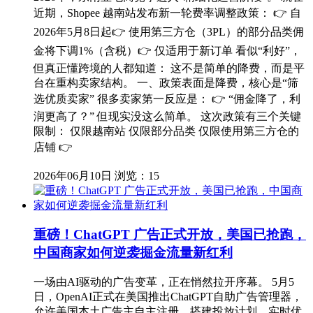
近期，Shopee 越南站发布新一轮费率调整政策： 👉 自
2026年5月8日起👉 使用第三方仓（3PL）的部分品类佣
金将下调1%（含税）👉 仅适用于新订单 看似“利好”，
但真正懂跨境的人都知道： 这不是简单的降费，而是平
台在重构卖家结构。 一、政策表面是降费，核心是“筛
选优质卖家” 很多卖家第一反应是： 👉 “佣金降了，利
润更高了？” 但现实没这么简单。 这次政策有三个关键
限制： 仅限越南站 仅限部分品类 仅限使用第三方仓的
店铺 👉
2026年06月10日
浏览：15
重磅！ChatGPT 广告正式开放，美国已抢跑，
中国商家如何逆袭掘金流量新红利
一场由AI驱动的广告变革，正在悄然拉开序幕。 5月5
日，OpenAI正式在美国推出ChatGPT自助广告管理器，
允许美国本土广告主自主注册、搭建投放计划、实时优