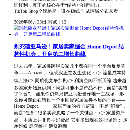
润红利，真正的核心在于“结构+合规”能力。 一、
TikTok Shop全球格局：谁在赚钱？ 从区域分布来看
2026年06月23日
浏览：12
别死磕亚马逊！家居卖家掘金 Home Depot 结
构性机会，开启第二增长曲线
过去几年，家居类跨境卖家几乎都在同一个平台反复竞
争——Amazon。 但现实正在发生变化：👉 流量成本持
续上涨👉 同质化竞争加剧👉 利润空间不断压缩 越来越
多卖家开始意识到：问题可能不是产品不行，而是“卖错
了平台”。 如果你仍然只把亚马逊当作唯一主战场，那
么你可能正在错过一个更匹配家居品类本质的平台——
Home Depot。 一、家居产品的核心逻辑：不是“消费”，
而是“任务” 很多卖家忽略了一个关键点： 👉 家居类产
品，本质上并非典型消费品 它更多出现在这些场景： 房
屋维修 庭院维护 装修翻新