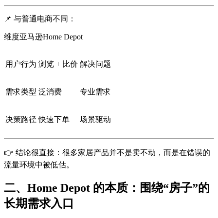
📌 与普通电商不同：
维度亚马逊Home Depot
用户行为
浏览 + 比价
解决问题
需求类型
泛消费
专业需求
决策路径
快速下单
场景驱动
👉 结论很直接：很多家居产品并不是卖不动，而是在错误的
流量环境中被低估。
二、Home Depot 的本质：围绕“房子”的
长期需求入口