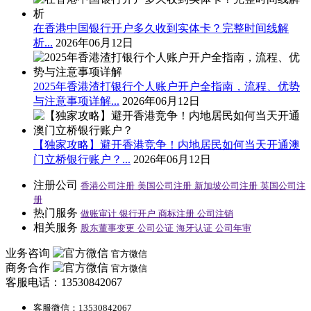
在香港中国银行开户多久收到实体卡？完整时间线解
析...
2026年06月12日
2025年香港渣打银行个人账户开户全指南，流程、优势
与注意事项详解...
2026年06月12日
【独家攻略】避开香港竞争！内地居民如何当天开通澳
门立桥银行账户？...
2026年06月12日
注册公司
香港公司注册
美国公司注册
新加坡公司注册
英国公司注
册
热门服务
做账审计
银行开户
商标注册
公司注销
相关服务
股东董事变更
公司公证
海牙认证
公司年审
业务咨询
官方微信
商务合作
官方微信
客服电话：13530842067
客服微信：13530842067