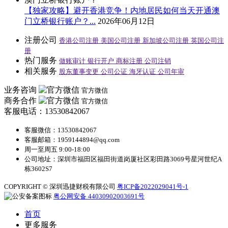
【独家攻略】避开香港竞争！内地居民如何当天开通澳
门立桥银行账户？...
2026年06月12日
注册公司
香港公司注册
美国公司注册
新加坡公司注册
英国公司注
册
热门服务
做账审计
银行开户
商标注册
公司注销
相关服务
股东董事变更
公司公证
海牙认证
公司年审
业务咨询
官方微信
商务合作
官方微信
客服电话：13530842067
客服微信：13530842067
客服邮箱：1959144894@qq.com
周一至周五 9:00-18:00
公司地址：深圳市福田区福田街道岗厦社区彩田路3069号星河世纪A
栋3602S7
COPYRIGHT © 深圳迅捷财税有限公司
粤ICP备2022029041号-1
粤公网安备 44030902003691号
首页
更多服务