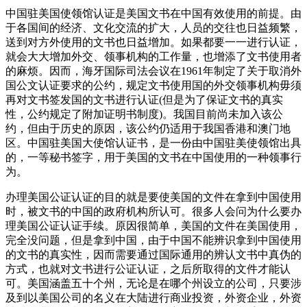
中国驻美国使领馆认证是美国文书在中国有效使用的前提。由
于各国间的经济、文化交流的扩大，人员的交往也日益频繁，
送到对方外使用的文书也日益增加。如果都要一一进行认证，
就会大大增加外交、领事机构的工作量，也增添了文书使用者
的麻烦。因而，海牙国际司法会议在1961年制定了关于取消外
国公文认证要求的公约，规定文书使用国的外交领事机构毋须
再对文书签发国的文书进行认证(但是为了保证文书的真实
性，公约规定了附加证明书制度)。我国目前尚未加入该公
约，但由于历史的原因，该公约仍适用于我国香港和澳门地
区。中国驻美国大使馆认证书，是一份由中国驻美使领馆出具
的，一等秘书签字，用于美国的文书在中国使用的一种领事行
为。
办理美国公证认证的目的就是要使美国的文件在拿到中国使用
时，被文书的中国的政府机构所认可。很多人会问为什么要办
理美国公证认证手续。原因很简单，美国的文件在美国使用，
完全没问题，但是拿到中国，由于中国不能辨识拿到中国使用
的文书的真实性，因而需要通过国际通用的辨认文书中真伪的
方式，也就对文书进行公证认证，之后所取得的文件才能认
可。美国涵盖五十个州，无论是在哪个州设立的公司，只要涉
及到以美国公司的名义在大陆进行商业投资，外资企业，外资