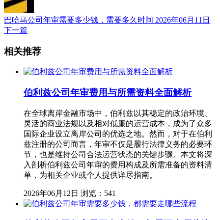
巴哈马公司年审需要多少钱，需要多久时间
2026年06月11日
下一篇
相关推荐
伯利兹公司年审费用与所需资料全面解析
在全球离岸金融市场中，伯利兹以其稳定的政治环境、
灵活的商业法规以及相对低廉的运营成本，成为了众多
国际企业设立离岸公司的优选之地。然而，对于在伯利
兹注册的公司而言，年审不仅是履行法律义务的必要环
节，也是维持公司合法运营状态的关键步骤。本文将深
入剖析伯利兹公司年审的费用构成及所需准备的资料清
单，为相关企业或个人提供详尽指南。
2026年06月12日
浏览：541