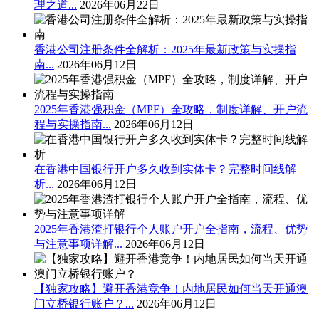
理之道...
2026年06月22日
香港公司注册条件全解析：2025年最新政策与实操指
南...
2026年06月12日
2025年香港强积金（MPF）全攻略，制度详解、开户流
程与实操指南...
2026年06月12日
在香港中国银行开户多久收到实体卡？完整时间线解
析...
2026年06月12日
2025年香港渣打银行个人账户开户全指南，流程、优势
与注意事项详解...
2026年06月12日
【独家攻略】避开香港竞争！内地居民如何当天开通澳
门立桥银行账户？...
2026年06月12日