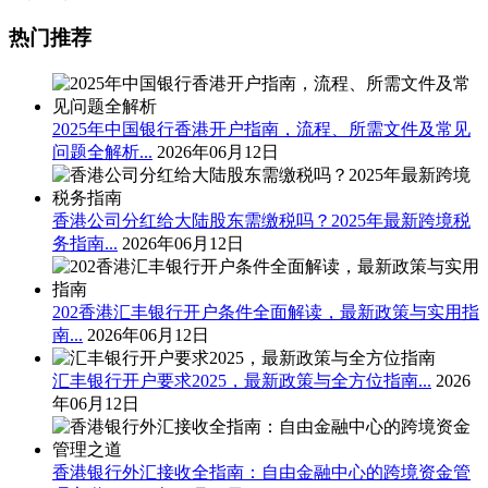
热门推荐
2025年中国银行香港开户指南，流程、所需文件及常见
问题全解析...
2026年06月12日
香港公司分红给大陆股东需缴税吗？2025年最新跨境税
务指南...
2026年06月12日
202香港汇丰银行开户条件全面解读，最新政策与实用指
南...
2026年06月12日
汇丰银行开户要求2025，最新政策与全方位指南...
2026
年06月12日
香港银行外汇接收全指南：自由金融中心的跨境资金管