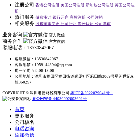
注册公司
香港公司注册
美国公司注册
新加坡公司注册
英国公司注
册
热门服务
做账审计
银行开户
商标注册
公司注销
相关服务
股东董事变更
公司公证
海牙认证
公司年审
业务咨询
官方微信
商务合作
官方微信
客服电话：13530842067
客服微信：13530842067
客服邮箱：1959144894@qq.com
周一至周五 9:00-18:00
公司地址：深圳市福田区福田街道岗厦社区彩田路3069号星河世纪A
栋3602S7
COPYRIGHT © 深圳迅捷财税有限公司
粤ICP备2022029041号-1
粤公网安备 44030902003691号
首页
更多服务
公司核名
电话咨询
添加微信