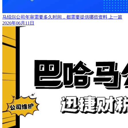
马绍尔公司年审需要多久时间，都需要提供哪些资料
上一篇
2026年06月11日