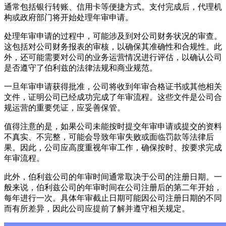
通常包括银行转账、信用卡等便捷方式。支付完成后，代理机
构或政府部门将开始处理年审申请。
处理年审申请的过程中，可能涉及到对公司财务状况的审查。
这包括对公司财务报表的审核，以确保其准确性和合规性。此
外，还可能需要对公司的业务运营情况进行评估，以确认公司
是否遵守了伯利兹的法律法规和商业规范。
一旦年审申请获得批准，公司将收到年审合格证书或其他相关
文件，证明公司已经成功完成了年审流程。这些文件是公司合
规运营的重要凭证，应妥善保管。
值得注意的是，如果公司未能按时提交年审申请或提交的资料
不真实、不完整，可能会导致年审失败或面临罚款等法律后
果。因此，公司应高度重视年审工作，确保按时、按要求完成
年审流程。
此外，伯利兹公司的年审时间通常取决于公司的注册日期。一
般来说，伯利兹公司的年审时间在公司注册后的第二年开始，
每年进行一次。具体年审截止日期可能因公司注册日期的不同
而有所差异，因此公司应提前了解并遵守相关规定。