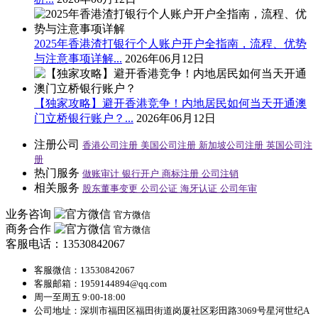
2025年香港渣打银行个人账户开户全指南，流程、优势
与注意事项详解...
2026年06月12日
【独家攻略】避开香港竞争！内地居民如何当天开通澳
门立桥银行账户？...
2026年06月12日
注册公司
香港公司注册
美国公司注册
新加坡公司注册
英国公司注
册
热门服务
做账审计
银行开户
商标注册
公司注销
相关服务
股东董事变更
公司公证
海牙认证
公司年审
业务咨询
官方微信
商务合作
官方微信
客服电话：13530842067
客服微信：13530842067
客服邮箱：1959144894@qq.com
周一至周五 9:00-18:00
公司地址：深圳市福田区福田街道岗厦社区彩田路3069号星河世纪A