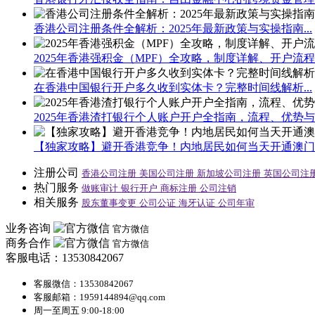
香港公司注册条件全解析：2025年最新政策与实操指南...
2025年香港强积金（MPF）全攻略，制度详解、开户流程与
在香港中国银行开户多久收到实体卡？完整时间线解析...
2025年香港渣打银行个人账户开户全指南，流程、优势与注
【独家攻略】避开香港竞争！内地居民如何当天开通澳门立
注册公司
香港公司注册
美国公司注册
新加坡公司注册
英国公司注
热门服务
做账审计
银行开户
商标注册
公司注销
相关服务
股东董事变更
公司公证
海牙认证
公司年审
业务咨询
官方微信
商务合作
官方微信
客服电话：13530842067
客服微信：13530842067
客服邮箱：1959144894@qq.com
周一至周五 9:00-18:00