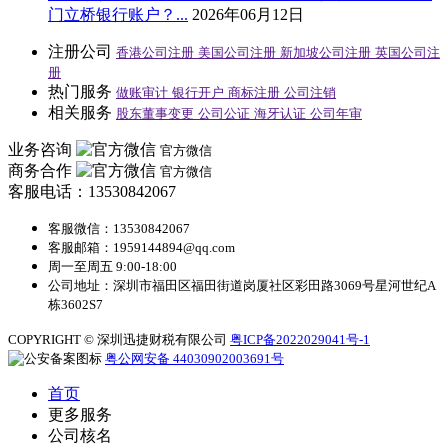
门立桥银行账户？...
2026年06月12日
注册公司
香港公司注册
美国公司注册
新加坡公司注册
英国公司注
册
热门服务
做账审计
银行开户
商标注册
公司注销
相关服务
股东董事变更
公司公证
海牙认证
公司年审
业务咨询
官方微信
商务合作
官方微信
客服电话：13530842067
客服微信：13530842067
客服邮箱：1959144894@qq.com
周一至周五 9:00-18:00
公司地址：深圳市福田区福田街道岗厦社区彩田路3069号星河世纪A
栋3602S7
COPYRIGHT © 深圳迅捷财税有限公司
粤ICP备2022029041号-1
粤公网安备 44030902003691号
首页
更多服务
公司核名