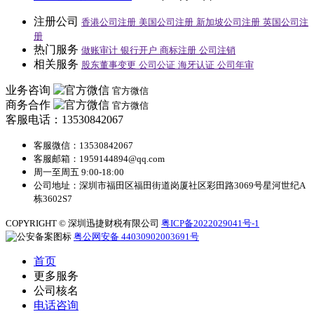
注册公司
香港公司注册
美国公司注册
新加坡公司注册
英国公司注
册
热门服务
做账审计
银行开户
商标注册
公司注销
相关服务
股东董事变更
公司公证
海牙认证
公司年审
业务咨询
官方微信
商务合作
官方微信
客服电话：13530842067
客服微信：13530842067
客服邮箱：1959144894@qq.com
周一至周五 9:00-18:00
公司地址：深圳市福田区福田街道岗厦社区彩田路3069号星河世纪A
栋3602S7
COPYRIGHT © 深圳迅捷财税有限公司
粤ICP备2022029041号-1
粤公网安备 44030902003691号
首页
更多服务
公司核名
电话咨询