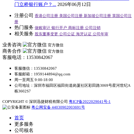
门立桥银行账户？...
2026年06月12日
注册公司
香港公司注册
美国公司注册
新加坡公司注册
英国公司注
册
热门服务
做账审计
银行开户
商标注册
公司注销
相关服务
股东董事变更
公司公证
海牙认证
公司年审
业务咨询
官方微信
商务合作
官方微信
客服电话：13530842067
客服微信：13530842067
客服邮箱：1959144894@qq.com
周一至周五 9:00-18:00
公司地址：深圳市福田区福田街道岗厦社区彩田路3069号星河世纪A
栋3602S7
COPYRIGHT © 深圳迅捷财税有限公司
粤ICP备2022029041号-1
粤公网安备 44030902003691号
首页
更多服务
公司核名