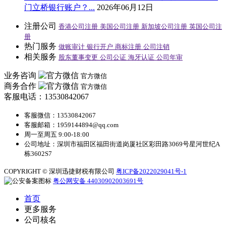
门立桥银行账户？...
2026年06月12日
注册公司
香港公司注册
美国公司注册
新加坡公司注册
英国公司注
册
热门服务
做账审计
银行开户
商标注册
公司注销
相关服务
股东董事变更
公司公证
海牙认证
公司年审
业务咨询
官方微信
商务合作
官方微信
客服电话：13530842067
客服微信：13530842067
客服邮箱：1959144894@qq.com
周一至周五 9:00-18:00
公司地址：深圳市福田区福田街道岗厦社区彩田路3069号星河世纪A
栋3602S7
COPYRIGHT © 深圳迅捷财税有限公司
粤ICP备2022029041号-1
粤公网安备 44030902003691号
首页
更多服务
公司核名