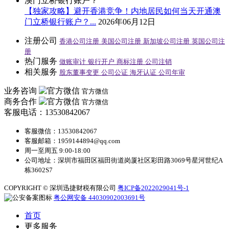
【独家攻略】避开香港竞争！内地居民如何当天开通澳
门立桥银行账户？...
2026年06月12日
注册公司
香港公司注册
美国公司注册
新加坡公司注册
英国公司注
册
热门服务
做账审计
银行开户
商标注册
公司注销
相关服务
股东董事变更
公司公证
海牙认证
公司年审
业务咨询
官方微信
商务合作
官方微信
客服电话：13530842067
客服微信：13530842067
客服邮箱：1959144894@qq.com
周一至周五 9:00-18:00
公司地址：深圳市福田区福田街道岗厦社区彩田路3069号星河世纪A
栋3602S7
COPYRIGHT © 深圳迅捷财税有限公司
粤ICP备2022029041号-1
粤公网安备 44030902003691号
首页
更多服务