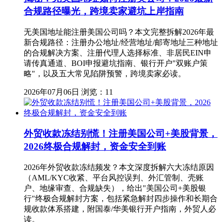
合规路径曝光，跨境卖家避坑上岸指南
无美国地址能注册美国公司吗？本文完整拆解2026年最
新合规路径：注册办公地址/经营地址/邮寄地址三种地址
的合规解决方案、注册代理人选择标准、非居民EIN申
请传真通道、BOI申报避坑指南、银行开户"双账户策
略"，以及五大常见陷阱预警，跨境卖家必读。
2026年07月06日
浏览：11
外贸收款冻结别慌！注册美国公司+美股背景，
2026终极合规解封，资金安全到账
2026年外贸收款冻结频发？本文深度拆解六大冻结原因
（AML/KYC收紧、平台风控误判、外汇管制、壳账
户、地缘审查、合规缺失），给出"美国公司+美股银
行"终极合规解封方案，包括紧急解封四步操作和长期合
规收款体系搭建，附国泰/华美银行开户指南，外贸人必
读。