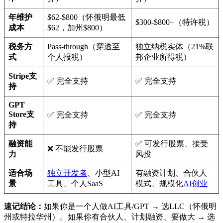
年维护
$62-$800（怀俄明最低
$300-$800+（特许税）
成本
$62，加州$800）
税务方
Pass-through（穿透至
独立纳税实体（21%联
式
个人报税）
邦企业所得税）
Stripe支
✅ 完全支持
✅ 完全支持
持
GPT
Store支
✅ 完全支持
✅ 完全支持
持
融资能
✅ 可发行股票、接受
❌ 不能发行股票
力
风投
适合场
独立开发者
、小型AI
有融资计划、合伙人
景
工具、个人SaaS
模式、规模化
AI创业
速记结论：
如果你是一个人做AI工具/GPT → 选LLC（怀俄明
州或特拉华州）。如果你有合伙人、计划融资、要做大 → 选