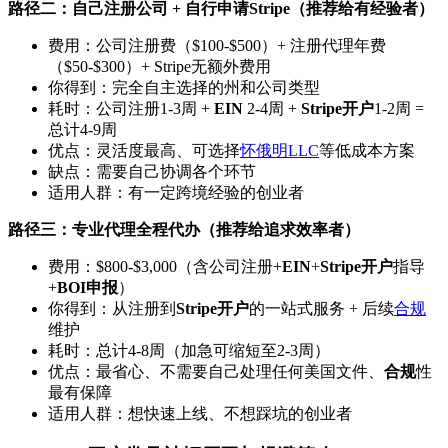
路径二：自己注册公司 + 自行申请Stripe（推荐给有经验者）
费用：公司注册费（$100-$500）+ 注册代理年费
（$50-$300）+ Stripe无额外费用
你得到：完全自主选择的州和公司类型
耗时：公司注册1-3周 +
EIN
2-4周 +
Stripe开户
1-2周 =
总计4-9周
优点：灵活度最高、可选择
怀俄明LLC
等低成本方案
缺点：需要自己协调各个环节
适用人群：有一定跨境经验的创业者
路径三：专业代理全程代办（推荐给追求效率者）
费用：$800-$3,000（含公司注册+
EIN
+
Stripe开户
指导
+
BOI申报
）
你得到：从注册到
Stripe开户
的一站式服务 + 后续
合规
维护
耗时：总计4-8周（加急可缩短至2-3周）
优点：最省心、不需要自己处理任何美国文件、
合规
性
最有保障
适用人群：想快速上线、不想踩坑的创业者