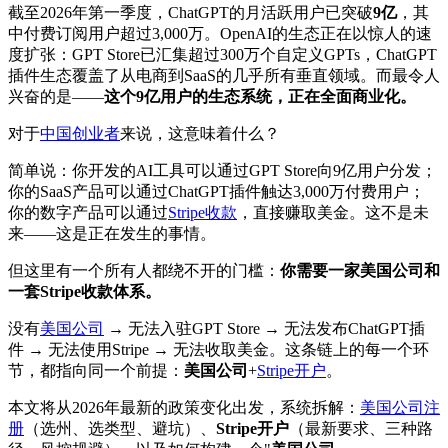
截至2026年第一季度，ChatGPT的月活跃用户已突破
9亿
，其
中付费订阅用户超过3,000万。OpenAI的生态正在以惊人的速
度扩张：GPT Store已汇集超过300万个自定义GPTs，ChatGPT
插件生态覆盖了从电商到SaaS的几乎所有垂直领域。而最令人
兴奋的是——
这个9亿用户的生态系统，正在全面商业化。
对于
中国创业者
来说，这意味着什么？
简单说：你开发的AI工具可以通过GPT Store向9亿用户分发；
你的SaaS产品可以通过ChatGPT插件触达3,000万付费用户；
你的数字产品可以通过
Stripe收款
，直接赚取美金。这不是未
来——这是正在发生的事情。
但这里有一个所有人都绕不开的门槛：
你需要一家美国公司和
一套Stripe收款体系。
没有
美国公司
→ 无法入驻GPT Store → 无法发布ChatGPT插
件 → 无法使用Stripe → 无法收取美金。这条链上的每一个环
节，都指向同一个前提：
美国公司
+
Stripe开户
。
本文将从2026年最新的政策变化出发，系统拆解：
美国公司注
册
（选州、选类型、避坑）、
Stripe开户
（最新要求、三种路