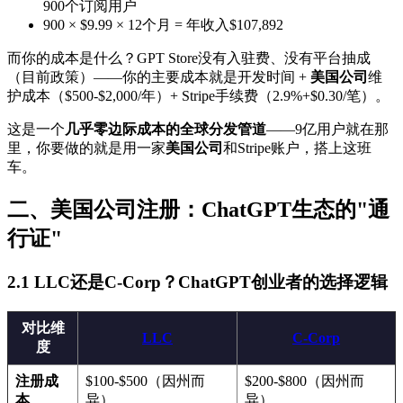
900个订阅用户
900 × $9.99 × 12个月 = 年收入$107,892
而你的成本是什么？GPT Store没有入驻费、没有平台抽成
（目前政策）——你的主要成本就是开发时间 +
美国公司
维
护成本（$500-$2,000/年）+ Stripe手续费（2.9%+$0.30/笔）。
这是一个
几乎零边际成本的全球分发管道
——9亿用户就在那
里，你要做的就是用一家
美国公司
和Stripe账户，搭上这班
车。
二、美国公司注册：ChatGPT生态的"通
行证"
2.1 LLC还是C-Corp？ChatGPT创业者的选择逻辑
对比维
LLC
C-Corp
度
注册成
$100-$500（因州而
$200-$800（因州而
本
异）
异）