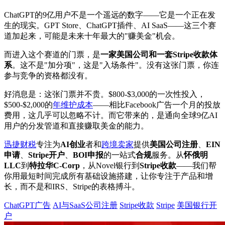
ChatGPT的9亿用户不是一个遥远的数字——它是一个正在发
生的现实。GPT Store、ChatGPT插件、AI SaaS——这三个赛
道加起来，可能是未来十年最大的"赚美金"机会。
而进入这个赛道的门票，是
一家美国公司和一套Stripe收款体
系
。这不是"加分项"，这是"入场条件"。没有这张门票，你连
参与竞争的资格都没有。
好消息是：这张门票并不贵。$800-$3,000的一次性投入，
$500-$2,000的
年维护成本
——相比Facebook广告一个月的投放
费用，这几乎可以忽略不计。而它带来的，是通向全球9亿AI
用户的分发管道和直接赚取美金的能力。
迅捷财税
专注为
AI创业
者和
跨境卖家
提供
美国公司注册
、
EIN
申请
、
Stripe开户
、
BOI申报
的一站式
合规
服务。从
怀俄明
LLC
到
特拉华C-Corp
，从Novel银行到
Stripe收款
——我们帮
你用最短时间完成所有基础设施搭建，让你专注于产品和增
长，而不是和IRS、Stripe的表格搏斗。
ChatGPT广告
AI与SaaS公司注册
Stripe收款
Stripe
美国银行开
户