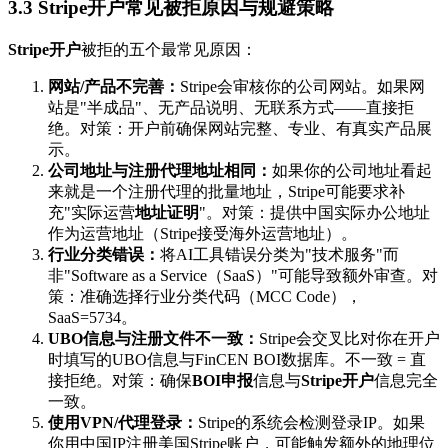
3.3 Stripe开户常见被拒原因与规避策略
Stripe开户
被拒的五个最常见原因：
网站/产品不完善：
Stripe会审核你的公司网站。如果网
站是"半成品"、无产品说明、无联系方式——直接拒
绝。对策：开户前确保网站完整、专业、有真实产品展
示。
公司地址与注册代理地址相同：
如果你的公司地址看起
来就是一个注册代理的批量地址，Stripe可能要求补
充"实际运营
地址证明
"。对策：提供中国实际办公地址
作为运营地址（Stripe接受海外运营地址）。
行业分类错误：
将AI工具错误分类为"技术服务"而
非"Software as a Service（SaaS）"可能导致额外审查。对
策：准确选择行业分类代码（MCC Code），
SaaS=5734。
UBO信息与注册文件不一致：
Stripe会交叉比对你在开户
时填写的UBO信息与FinCEN BOI数据库。不一致 = 直
接拒绝。对策：确保
BOI申报
信息与
Stripe开户
信息完全
一致。
使用VPN/代理登录：
Stripe的系统会检测登录IP。如果
你用中国IP注册美国Stripe账户，可能触发额外的地理位