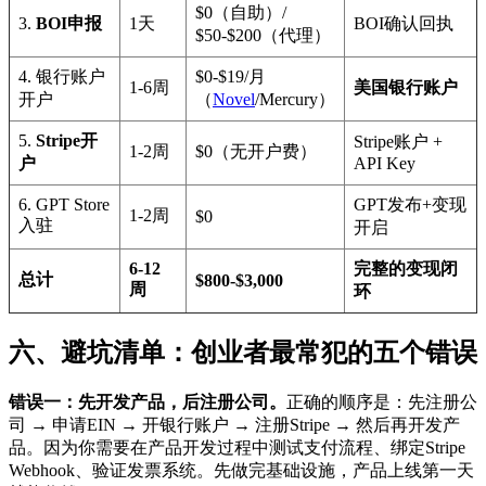
$0（自助）/
3.
BOI申报
1天
BOI确认回执
$50-$200（代理）
4. 银行账户
$0-$19/月
1-6周
美国银行账户
开户
（
Novel
/Mercury）
5.
Stripe开
Stripe账户 +
1-2周
$0（无开户费）
户
API Key
6. GPT Store
GPT发布+变现
1-2周
$0
入驻
开启
6-12
完整的变现闭
总计
$800-$3,000
周
环
六、避坑清单：创业者最常犯的五个错误
错误一：先开发产品，后注册公司。
正确的顺序是：先注册公
司 → 申请EIN → 开银行账户 → 注册Stripe → 然后再开发产
品。因为你需要在产品开发过程中测试支付流程、绑定Stripe
Webhook、验证发票系统。先做完基础设施，产品上线第一天