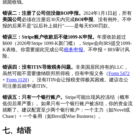
就能收钱。
错误二：注册了公司但没做BOI申报。
2024年1月1日起，所有
美国公司
必须在注册后30天内完成
BOI申报
。没有例外。不申
报的后果不是"以后补上就行"——是每天$500罚款。
错误三：Stripe账户收款后不做1099-K申报。
年度收款超过
$600（2026年Stripe 1099-K新门槛），Stripe会向IRS提交1099-
K表格。你需要据此完成公司
税务申报
。不申报 = IRS审计风
险。
错误四：没有ITIN导致税务问题。
非美国居民持有的LLC，
虽然可能不需要缴纳联邦所得税，但有申报义务（
Form 5472
+
Form 1120
）。没有ITIN会让报税变得极其困难。建议在公
司注册后就申请ITIN。
错误五：只有一个银行账户。
Stripe可能出现风控冻结（概率
低但后果严重）。如果只有一个银行账户被冻结，你的资金流
就断了。建议配置至少两个银行账户：一个主力（如Novel或
Chase）+ 一个备用（如Brex或Wise Business）。
七、结语