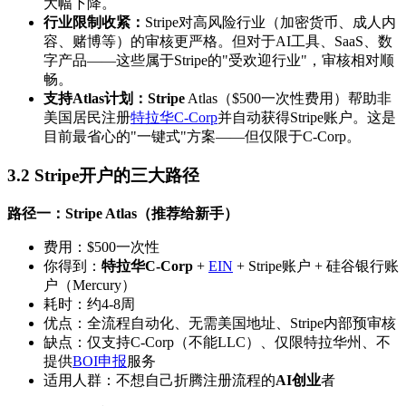
大幅下降。
行业限制收紧：
Stripe对高风险行业（加密货币、成人内
容、赌博等）的审核更严格。但对于AI工具、SaaS、数
字产品——这些属于Stripe的"受欢迎行业"，审核相对顺
畅。
支持Atlas计划：
Stripe
Atlas（$500一次性费用）帮助非
美国居民注册
特拉华C-Corp
并自动获得Stripe账户。这是
目前最省心的"一键式"方案——但仅限于C-Corp。
3.2 Stripe开户的三大路径
路径一：Stripe Atlas（推荐给新手）
费用：$500一次性
你得到：
特拉华C-Corp
+
EIN
+ Stripe账户 + 硅谷银行账
户（Mercury）
耗时：约4-8周
优点：全流程自动化、无需美国地址、Stripe内部预审核
缺点：仅支持C-Corp（不能LLC）、仅限特拉华州、不
提供
BOI申报
服务
适用人群：不想自己折腾注册流程的
AI创业
者