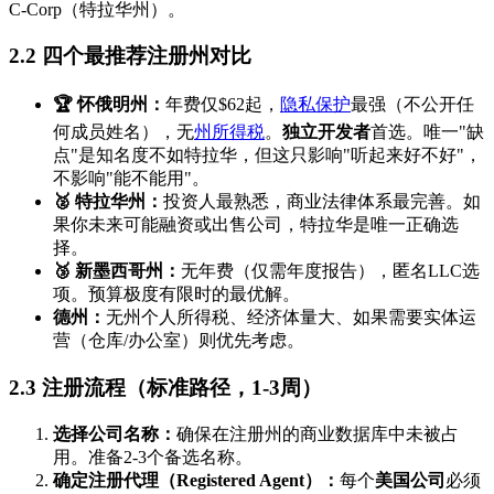
C-Corp（特拉华州）。
2.2 四个最推荐注册州对比
🏆 怀俄明州：
年费仅$62起，
隐私保护
最强（不公开任
何成员姓名），无
州所得税
。
独立开发者
首选。唯一"缺
点"是知名度不如特拉华，但这只影响"听起来好不好"，
不影响"能不能用"。
🥈 特拉华州：
投资人最熟悉，商业法律体系最完善。如
果你未来可能融资或出售公司，特拉华是唯一正确选
择。
🥉 新墨西哥州：
无年费（仅需年度报告），匿名LLC选
项。预算极度有限时的最优解。
德州：
无州个人所得税、经济体量大、如果需要实体运
营（仓库/办公室）则优先考虑。
2.3 注册流程（标准路径，1-3周）
选择公司名称：
确保在注册州的商业数据库中未被占
用。准备2-3个备选名称。
确定注册代理（Registered Agent）：
每个
美国公司
必须