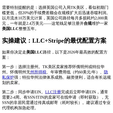
需要特别提醒的是：选择英国公司入局TK美区，看似初期门
槛更低，但20%的手续费差额会在规模扩大后迅速吞噬利润。
以月流水10万美元计算，英国公司路径每月多损耗约2,000美
元，一年就是2.4万美元——这笔钱足够注册并
合规
维护一家
美国LLC
整整五年。
实操建议：LLC+Stripe的最优配置方案
如果你决定走
美国LLC
路径，以下是2026年最高效的配置方
案：
第一步：选择注册州。TK美区卖家推荐怀俄明州或特拉华
州。怀俄明州无
州所得税
、年审费用低（约60美元/年）、
隐
私保护
强；特拉华州法律体系成熟、融资便利，适合有长远规
划的卖家。
第二步：同步申请EIN。
LLC注册
完成后立即申请EIN，通常
需要2-4周。有SSN/ITIN的卖家可在线申请（即时获取），无
SSN的非居民需通过传真或邮寄（耗时较长）。建议通过专业
代理机构加急处理。