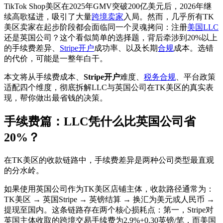
TikTok Shop美区在2025年GMV突破200亿美元后，2026年继
续高歌猛进，吸引了大量
跨境卖家
入局。然而，几乎所有TK
美区卖家在起步阶段都会面临同一个灵魂拷问：注册
美国LLC
还是英国公司？这个看似简单的选择题，背后牵涉到20%以上
的手续费差异、
Stripe开户
成功率、以及长期
合规
成本。选错
的代价，可能是一整年白干。
本文将从手续费成本、
Stripe开户
难度、
税务合规
、平台政策
适配四个维度，彻底拆解LLC与英国公司在TK美区的真实表
现，帮你做出最省钱的决策。
手续费篇：LLC凭什么比英国公司省
20%？
在TK美区的收款链路中，手续费差异是两种公司类型最直观
的分水岭。
如果使用英国公司作为TK美区店铺主体，收款路径通常为：
TK美区 → 英国Stripe → 英镑结算 → 换汇为美元或人民币 →
提现至国内。这条链路存在两个核心损耗点：第一，Stripe对
英国主体收取的跨境交易手续费为2.9%+0.30英镑/笔，而美国