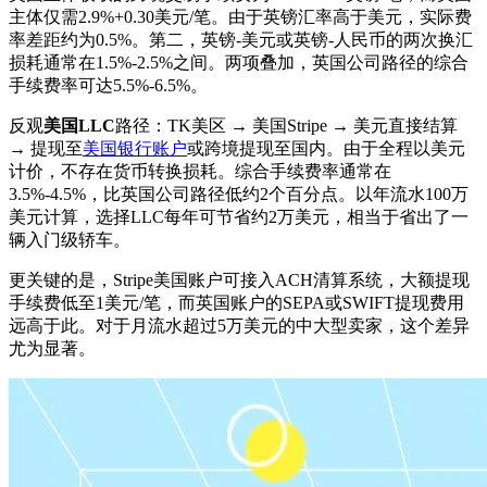
主体仅需2.9%+0.30美元/笔。由于英镑汇率高于美元，实际费
率差距约为0.5%。第二，英镑-美元或英镑-人民币的两次换汇
损耗通常在1.5%-2.5%之间。两项叠加，英国公司路径的综合
手续费率可达5.5%-6.5%。
反观
美国LLC
路径：TK美区 → 美国Stripe → 美元直接结算
→ 提现至
美国银行账户
或跨境提现至国内。由于全程以美元
计价，不存在货币转换损耗。综合手续费率通常在
3.5%-4.5%，比英国公司路径低约2个百分点。以年流水100万
美元计算，选择LLC每年可节省约2万美元，相当于省出了一
辆入门级轿车。
更关键的是，Stripe美国账户可接入ACH清算系统，大额提现
手续费低至1美元/笔，而英国账户的SEPA或SWIFT提现费用
远高于此。对于月流水超过5万美元的中大型卖家，这个差异
尤为显著。