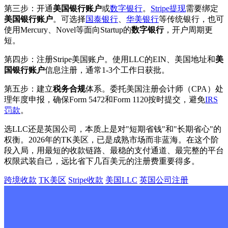
第三步：开通
美国银行账户
或
数字银行
。
Stripe提现
需要绑定
美国银行账户
。可选择
国泰银行
、
华美银行
等传统银行，也可
使用Mercury、Novel等面向Startup的
数字银行
，开户周期更
短。
第四步：注册Stripe美国账户。使用LLC的EIN、美国地址和
美
国银行账户
信息注册，通常1-3个工作日获批。
第五步：建立
税务合规
体系。委托美国注册会计师（CPA）处
理年度申报，确保Form 5472和Form 1120按时提交，避免
IRS
罚款
。
选LLC还是英国公司，本质上是对"短期省钱"和"长期省心"的
权衡。2026年的TK美区，已是成熟市场而非蓝海。在这个阶
段入局，用最短的收款链路、最稳的支付通道、最完整的平台
权限武装自己，远比省下几百美元的注册费重要得多。
跨境收款
TK美区
Stripe收款
美国LLC
英国公司注册