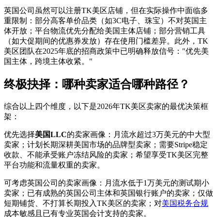
英国公司虽然可以注册TK美区店铺，但在实际操作中面临多
重限制：部分高客单价品类（如3C电子、珠宝）不对英国主
体开放；平台物流优先分配给美国主体店铺；部分营销工具
（如大促期间的优惠券发放）存在使用门槛差异。此外，TK
美区团队在2025年底的招商政策中已明确释放信号："优先美
国主体，跨境主体收紧。"
终极抉择：哪种卖家适合哪种路径？
综合以上四个维度，以下是2026年TK美区卖家的最优决策框
架：
优先选择
美国LLC
的卖家画像：月流水超过3万美元的中大型
卖家；计划长期深耕美国市场的品牌型卖家；需要Stripe稳定
收款、不能承受账户冻结风险的卖家；希望享受TK美区完整
平台功能和流量权重的卖家。
可考虑英国公司的卖家画像：月流水低于1万美元的测试期小
卖家；已有成熟的英国公司主体和英国银行账户的卖家；仅做
短期铺货、不打算长期投入TK美区的卖家；对
美国税务合规
成本敏感且已有专业英国会计支持的卖家。