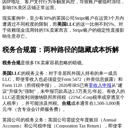
因IP地址、客户支付行为等触发风控，导致账户被临时冻结，
影响TK美区店铺正常运营。
现实案例中，至少有30%的英国公司Stripe账户在运营3个月内
遭遇过不同程度的限制，而
美国LLC
的这一比例不到5%。对
于依赖现金流周转的TK卖家而言，Stripe账户的稳定性直接影
响生意存亡。
税务合规篇：两种路径的隐藏成本拆解
税务合规
是很多TK卖家容易忽略的暗礁。
美国LLC
的税务义务：对于非居民外国人持有的单一成员
LLC，即使零收入也必须提交Form 5472（外资信息披露）和
Form 1120（所得税申报）。2026年IRS已将
零收入申报
从"建
议"升级为"强制"，未申报罚款高达2.5万美元/年起。有收入的
LLC还需按利润缴纳联邦所得税（21%C-Corp税率或穿透至个
人税率），并可能涉及州税。
合规
成本通常在1,500-3,000美
元/年（含专业会计师服务费）。
英国公司的税务义务：英国公司需提交年度账目（Annual
Accounts）和公司税申报（Corporation Tax Return），即使零