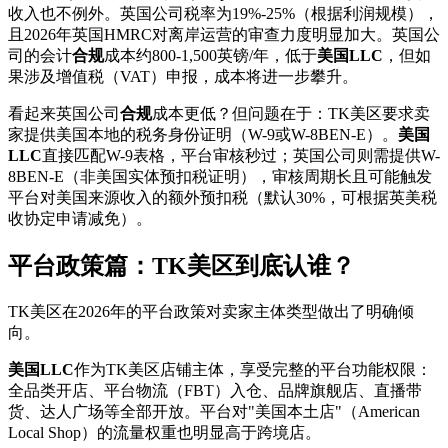
收入也不例外。英国公司税率为19%-25%（根据利润规模），
且2026年英国HMRC对离岸运营的审查力度明显加大。英国公
司的会计
合规
成本约800-1,500英镑/年，低于
美国LLC
，但如
果涉及增值税（VAT）申报，成本将进一步攀升。
看起来英国公司
合规
成本更低？但问题在于：TK美区要求卖
家提供美国本地的税务身份证明（W-9或W-8BEN-E）。
美国
LLC
直接匹配W-9表格，平台审核秒过；英国公司则需提供W-
8BEN-E（非美国实体预扣税证明），审核周期长且可能触发
平台对美国来源收入的额外预扣税（默认30%，可根据英美税
收协定申请减免）。
平台政策篇：TK美区到底认谁？
TK美区在2026年的平台政策对卖家主体类型做出了明确倾
向。
美国LLC
作为TK美区店铺主体，享受完整的平台功能权限：
全品类开店、平台物流（FBT）入仓、品牌旗舰店、直播带
货、达人广场等全部开放。平台对"美国本土店"（American
Local Shop）的流量权重也明显高于跨境店。