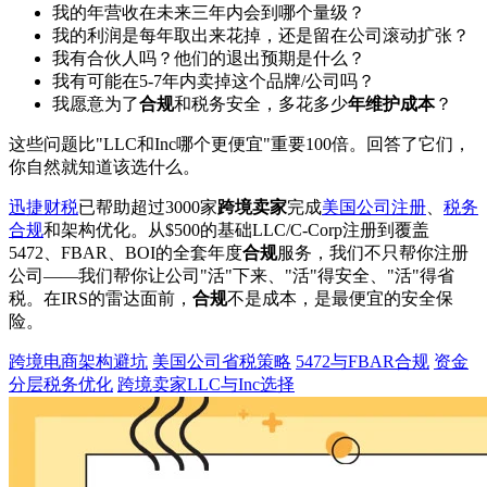
我的年营收在未来三年内会到哪个量级？
我的利润是每年取出来花掉，还是留在公司滚动扩张？
我有合伙人吗？他们的退出预期是什么？
我有可能在5-7年内卖掉这个品牌/公司吗？
我愿意为了
合规
和税务安全，多花多少
年维护成本
？
这些问题比"LLC和Inc哪个更便宜"重要100倍。回答了它们，
你自然就知道该选什么。
迅捷财税
已帮助超过3000家
跨境卖家
完成
美国公司注册
、
税务
合规
和架构优化。从$500的基础LLC/C-Corp注册到覆盖
5472、FBAR、BOI的全套年度
合规
服务，我们不只帮你注册
公司——我们帮你让公司"活"下来、"活"得安全、"活"得省
税。在IRS的雷达面前，
合规
不是成本，是最便宜的安全保
险。
跨境电商架构避坑
美国公司省税策略
5472与FBAR合规
资金
分层税务优化
跨境卖家LLC与Inc选择