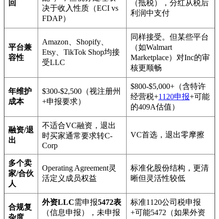
回
（抵税），分红从税后
决于收入性质（ECI vs
利润中支付
FDAP）
同样接受。但某些平台
Amazon、Shopify、
平台兼
（如Walmart
Etsy、TikTok Shop均接
容性
Marketplace）对Inc的审
受LLC
核更顺畅
$800-$5,000+（含特许
年维护
$300-$2,500（视注册州
经营税+
1120申报
+可能
成本
+申报要求）
的409A估值）
不适合VC融资，退出
融资/退
VC首选，退出零摩擦
时买家通常要求转C-
出
Corp
多个卖
Operating Agreement灵
标准化股份结构，更清
家/合伙
活定义成员权益
晰但灵活性较低
人
外资LLC
需申报
5472表
标准1120公司税申报
合规复
（信息申报），未申报
+可能5472（如果外资
杂度