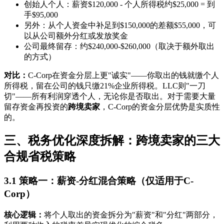
创始人个人：薪资$120,000 - 个人所得税约$25,000 = 到
手$95,000
另外：从个人资金中补足到$150,000的差额$55,000，可
以从公司额外分红或发放奖金
公司最终留存：约$240,000-$260,000（取决于额外取出
的方式）
对比：
C-Corp在资金分层上更"诚实"——你取出的钱就缴个人
所得税，留在公司的钱只缴21%企业所得税。LLC则"一刀
切"——所有利润穿透个人，无论你是否取出。对于需要大量
留存资金再投资的
跨境卖家
，C-Corp的资金分层优势是实质性
的。
三、税务优化深度拆解：跨境卖家的三大
合规省税策略
3.1 策略一：薪资-分红混合策略（仅适用于C-
Corp）
核心逻辑：
将个人取出的资金拆分为"薪资"和"分红"两部分，