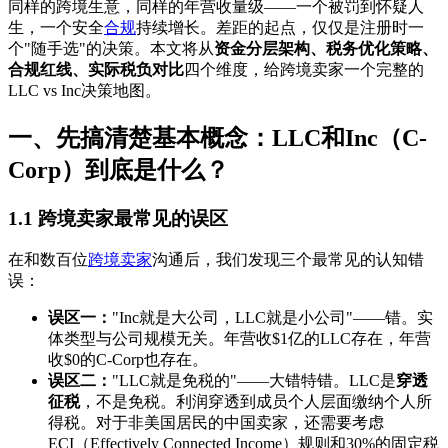
同样的跨境生意，同样的年营收量级——一个被罚到怀疑人
生，一个安全
合规
持续增长。差距的起点，仅仅是注册时一
个"随手选"的决策。本文将从
资金分层架构、税务优化策略、
合规红线、实际税负对比
四个维度，给跨境卖家一个完整的
LLC vs Inc决策地图。
一、先搞清楚基本概念：LLC和Inc（C-
Corp）到底是什么？
1.1 跨境卖家最常见的误区
在和数百位
跨境卖家
沟通后，我们发现三个最常见的认知错
误：
误区一：
"Inc就是大公司，LLC就是小公司"——错。实
体类型与公司规模无关。年营收$1亿的LLC存在，年营
收$0的C-Corp也存在。
误区二：
"LLC就是免税的"——大错特错。LLC是
穿透
征税
，不是免税。利润穿透到成员个人层面缴纳个人所
得税。对于非美国居民的中国卖家，还需要考虑
ECI（Effectively Connected Income）规则和30%的固定税