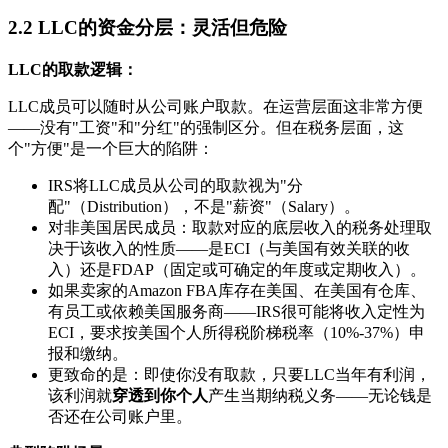
2.2 LLC的资金分层：灵活但危险
LLC的取款逻辑：
LLC成员可以随时从公司账户取款。在运营层面这非常方便
——没有"工资"和"分红"的强制区分。但在税务层面，这
个"方便"是一个巨大的陷阱：
IRS将LLC成员从公司的取款视为"分
配"（Distribution），不是"薪资"（Salary）。
对非美国居民成员：取款对应的底层收入的税务处理取
决于该收入的性质——是ECI（与美国有效关联的收
入）还是FDAP（固定或可确定的年度或定期收入）。
如果卖家的Amazon FBA库存在美国、在美国有仓库、
有员工或依赖美国服务商——IRS很可能将收入定性为
ECI，要求按美国个人所得税阶梯税率（10%-37%）申
报和缴纳。
更致命的是：即使你没有取款，只要LLC当年有利润，
该利润就
穿透到你个人
产生当期纳税义务——无论钱是
否还在公司账户里。