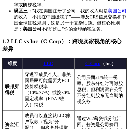
率或阶梯税率。
误区三：
"我在美国注册了公司，我的收入就是
美国公司
的收入，不用在中国缴税了"——涉及CRS信息交换和中
国全球征税规则，这是另一个复杂话题。但核心原则
是：
美国公司
不能"洗白"你的全球纳税义务。
1.2 LLC vs Inc（C-Corp）：跨境卖家视角的核心
差异
维度
LLC
C-Corp
（Inc）
穿透至成员个人。非美
公司层面21%统一税
国居民可能需要为ECI
率。股东分红时再缴股
联邦所
按阶梯税率
息税。但利润留在公司
得税
（10%-37%）或按30%
不分红则股东无当期纳
固定税率（FDAP收
税义务
入）纳税
成员可以直接从LLC账
通过W-2薪资或分红汇
户取款（视为"分
资金汇
回。薪资是公司费用
配"），但税务处理取