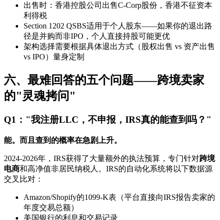
出售时：香港控股公司出售C-Corp股份，香港不征资本
利得税
Section 1202 QSBS适用于个人股东——如果你的退出路
径是并购而非IPO，个人直接持股可能更优
架构选择需要根据具体退出方式（股权出售 vs 资产出售
vs IPO）量身定制
六、最难回答的五个问题——跨境卖家
的"灵魂拷问"
Q1："我注册LLC，不申报，IRS真的能查到吗？"
能。而且查到的概率在急剧上升。
2024-2026年，IRS获得了大量额外的执法预算，专门针对
跨境
电商
和高净值非居民纳税人。IRS的自动化系统将以下数据源
交叉比对：
Amazon/Shopify的1099-K表（平台直接向IRS报告卖家的
年度交易总额）
美国银行的利息和交易记录