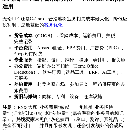
适用
无论LLC还是C-Corp，合法地将业务相关成本最大化、降低应
税利润，是最基础的
税务优化
：
货品成本（COGS）：
采购成本、运输费用、关税——
完整记录
平台费用：
Amazon佣金、FBA费用、广告费（PPC）、
Shopify订阅费
专业服务：
摄影、设计、翻译、律师、会计师、报关师
办公费用：
家庭办公室扣除（Home Office
Deduction）、软件订阅（选品工具、ERP、AI工具）、
云服务
差旅费用：
赴美考察市场、参加展会、拜访供应商的差
旅费用
折旧与摊销：
商标、专利、设备、仓库设施
注意：
IRS对大额"业务费用"敏感——尤其是"业务招待
费"（只能抵扣50%）和"差旅费"（需有明确的业务目的和记
录）。
跨境卖家
常见的"灰色费用"（刷单、测评、买礼品卡）
完全不可抵扣——并且如果被发现，还会引发额外的
合规
风