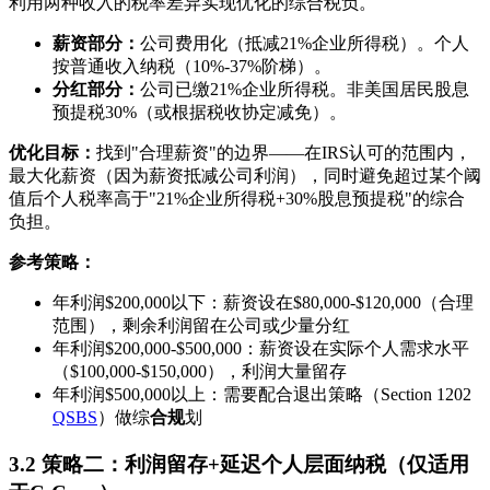
利用两种收入的税率差异实现优化的综合税负。
薪资部分：
公司费用化（抵减21%企业所得税）。个人
按普通收入纳税（10%-37%阶梯）。
分红部分：
公司已缴21%企业所得税。非美国居民股息
预提税30%（或根据税收协定减免）。
优化目标：
找到"合理薪资"的边界——在IRS认可的范围内，
最大化薪资（因为薪资抵减公司利润），同时避免超过某个阈
值后个人税率高于"21%企业所得税+30%股息预提税"的综合
负担。
参考策略：
年利润$200,000以下：薪资设在$80,000-$120,000（合理
范围），剩余利润留在公司或少量分红
年利润$200,000-$500,000：薪资设在实际个人需求水平
（$100,000-$150,000），利润大量留存
年利润$500,000以上：需要配合退出策略（Section 1202
QSBS
）做综
合规
划
3.2 策略二：利润留存+延迟个人层面纳税（仅适用