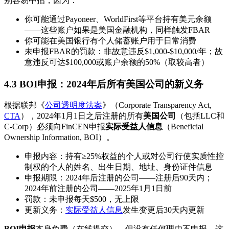
别容易中招，因为：
你可能通过Payoneer、WorldFirst等平台持有美元余额
——这些账户如果是美国金融机构，同样触发FBAR
你可能在美国银行有个人储蓄账户用于日常消费
未申报FBAR的罚款：非故意违反$1,000-$10,000/年；故
意违反可达$100,000或账户余额的50%（取较高者）
4.3 BOI申报：2024年后所有美国公司的新义务
根据联邦《
公司透明度法案
》（Corporate Transparency Act,
CTA
），2024年1月1日之后注册的所有
美国公司
（包括LLC和
C-Corp）必须向FinCEN申报
实际受益人信息
（Beneficial
Ownership Information, BOI）。
申报内容：持有≥25%权益的个人或对公司行使实质性控
制权的个人的姓名、出生日期、地址、身份证件信息
申报期限：2024年后注册的公司——注册后90天内；
2024年前注册的公司——2025年1月1日前
罚款：未申报每天$500，无上限
更新义务：
实际受益人信息
发生变更后30天内更新
BOI申报
本身免费（在线提交），但没有任何理由不申报。这