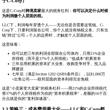
于C-Corp）
这是C-Corp对
跨境卖家
最大的税务红利：
你可以决定什么时候
为利润缴个人层面的税。
LLC下，利润每年穿透个人——无论你是否需要这笔钱。C-
Corp下，只要利润留在公司，你个人就没有纳税义务。只有当
钱"跨过"公司→个人的边界时，才触发个人层面的税。
这意味着：
你可以把三年的利润全部留在公司体内，只用21%企业
所得税（而不是37%个人所得税）"低成本"积累资本
三年后用积累的资本扩大业务、收购竞争对手、投入品
牌建设
七年后（满足Section 1202 QSBS条件后），以$1,000万
+出售公司——联邦层面的资本利得完全免税
这是"小卖家变大卖家"的税务杠杆——用21%的企业所得税代
替37%的个人所得税作为你的"资本积累税率"，差额的16个百
分点就是你的"复利加速器"。
3.3 策略三：成本费用最大化——LLC和C-Corp都