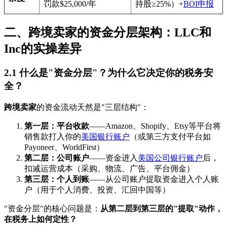
罚款$25,000/年
持股≥25%）+
BOI申报
二、跨境卖家的资金分层架构：LLC和
Inc的实操差异
2.1 什么是"资金分层"？为什么它决定你的税务安
全？
跨境卖家
的资金流动天然是"三层结构"：
第一层：平台收款
——Amazon、Shopify、Etsy等平台将
销售款打入你的
美国银行账户
（或第三方支付平台如
Payoneer、WorldFirst）
第二层：公司账户
——资金进入
美国公司银行账户
后，
扣减运营成本（采购、物流、广告、平台佣金）
第三层：个人到账
——从公司账户提取资金进入个人账
户（用于个人消费、投资、汇回中国等）
"资金分层"的核心问题是：
从第二层到第三层的"提取"动作，
在税务上如何定性？