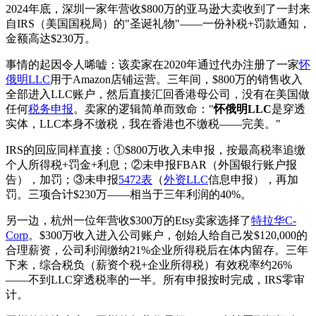
2024年底，深圳一家年营收$800万的亚马逊大卖收到了一封来
自IRS（美国国税局）的"圣诞礼物"——一份补税+罚款通知，
金额高达$230万。
事情的起因令人唏嘘：该卖家在2020年通过代办注册了一家
怀
俄明LLC
用于Amazon店铺运营。三年间，$800万的销售收入
全部进入LLC账户，然后直接汇回香港母公司，没有在美国做
任何
税务申报
。卖家的逻辑简单而致命："
怀俄明LLC
是穿透
实体，LLC本身不缴税，我在香港也不缴税——完美。"
IRS的回应同样直接：①$800万收入未申报，按最高税率追缴
个人所得税+罚金+利息；②未申报FBAR（外国银行账户报
告），加罚；③未申报
5472表
（
外资LLC
信息申报），再加
罚。三项合计$230万——相当于三年利润的40%。
另一边，杭州一位年营收$300万的Etsy卖家选择了
特拉华C-
Corp
。$300万收入进入公司账户，创始人给自己发$120,000的
合理薪资，公司利润缴纳21%企业所得税后在体内留存。三年
下来，综合税负（薪资个税+企业所得税）有效税率约26%
——不到LLC穿透税率的一半。所有申报按时完成，IRS零审
计。