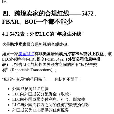
险。
四、跨境卖家的合规红线——5472、
FBAR、BOI一个都不能少
4.1 5472表：外资LLC的"年度生死线"
这是
跨境卖家
最容易忽视的
合规
炸弹。
如果一家
美国LLC
有
非美国居民成员持有25%或以上权益
，该
LLC必须每年向IRS提交
Form 5472（外资公司信息申报
表）
，报告LLC与其外国关联方之间的所有"应报告交
易"（Reportable Transactions）。
"应报告交易"的范围极广——包括但不限于：
外国成员向LLC注资
LLC向外国成员分配资金（取款）
LLC向外国成员支付利息、租金、版权费
LLC与外国关联方之间的任何贷款或预付款
外国成员为LLC提供的任何服务