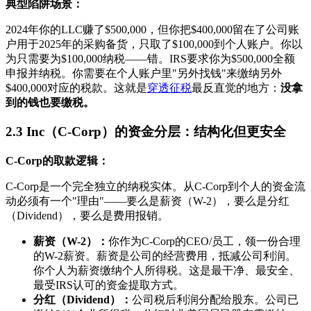
典型陷阱场景：
2024年你的LLC赚了$500,000，但你把$400,000留在了公司账
户用于2025年的采购备货，只取了$100,000到个人账户。你以
为只需要为$100,000纳税——错。IRS要求你为$500,000全额
申报并纳税。你需要在个人账户里"另外找钱"来缴纳另外
$400,000对应的税款。这就是
穿透征税
最反直觉的地方：
没拿
到的钱也要缴税。
2.3 Inc（C-Corp）的资金分层：结构化但更安全
C-Corp的取款逻辑：
C-Corp是一个完全独立的纳税实体。从C-Corp到个人的资金流
动必须有一个"理由"——要么是薪资（W-2），要么是分红
（Dividend），要么是费用报销。
薪资（W-2）：
你作为C-Corp的CEO/员工，领一份合理
的W-2薪资。薪资是公司的经营费用，抵减公司利润。
你个人为薪资缴纳个人所得税。这是最干净、最安全、
最受IRS认可的资金提取方式。
分红（Dividend）：
公司税后利润分配给股东。公司已