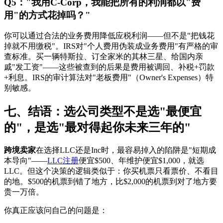
Q5："我用C-Corp，我能把所有的利润都以"费
用"的方式花掉吗？"
你可以通过合法的业务费用降低应税利润——但不是"把钱花
掉就不用缴税"。IRS对"个人费用伪装成业务费用"有严格的审
查标准。买一辆特斯拉、订全家米的其林三星、给国内亲
戚"发工资"——这些被查到的后果是费用被调回、补税+罚款
+利息。IRS的审计算法对"老板费用"（Owner's Expenses）特
别敏感。
七、结语：选公司类型不是选"最便宜
的"，是选"最对得起你未来三年的"
跨境卖家
在选择LLC还是Inc时，最容易掉入的陷阱是"短期成
本导向"——
LLC注册
便宜$500、年维护便宜$1,000，就选
LLC。但这个决策的逻辑类似于：你买机票只看票价、不看目
的地。$500的机票到错了地方，比$2,000的机票到对了地方要
贵一万倍。
你真正应该问自己的问题是：