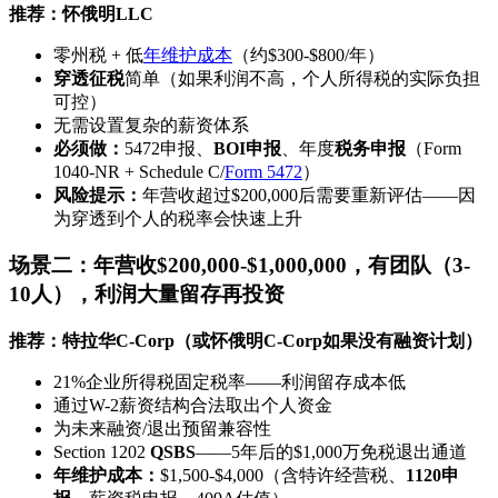
推荐：怀俄明LLC
零州税 + 低
年维护成本
（约$300-$800/年）
穿透征税
简单（如果利润不高，个人所得税的实际负担
可控）
无需设置复杂的薪资体系
必须做：
5472申报、
BOI申报
、年度
税务申报
（Form
1040-NR + Schedule C/
Form 5472
）
风险提示：
年营收超过$200,000后需要重新评估——因
为穿透到个人的税率会快速上升
场景二：年营收$200,000-$1,000,000，有团队（3-
10人），利润大量留存再投资
推荐：特拉华C-Corp（或怀俄明C-Corp如果没有融资计划）
21%企业所得税固定税率——利润留存成本低
通过W-2薪资结构合法取出个人资金
为未来融资/退出预留兼容性
Section 1202
QSBS
——5年后的$1,000万免税退出通道
年维护成本：
$1,500-$4,000（含特许经营税、
1120申