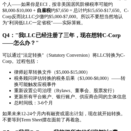
个人——如果你是ECI，按非美国居民阶梯税率可能约
$8,000-$10,000 +
自雇税
约$7,650 = 总计约$15,650-$17,650。C-
Corp反而比LLC少缴约$5,000-$7,000。所以不要想当然地认
为"利润低LLC一定省税"——实际算账。
Q4："我LLC已经注册了三年，现在想转C-Corp
——怎么办？"
可以通过"法定转换"（Statutory Conversion）将LLC转换为C-
Corp。过程包括：
律师起草转换文件（$5,000-$15,000）
税务顾问评估转换的税务后果（$3,000-$8,000）——转
换可能触发应税事件
重新设置公司治理（Bylaws、董事会、股票发行）
更新所有平台账户、银行账户、供应商合同的主体信息
总时间线：3-6个月
如果未来12-24个月内有融资或退出计划，现在就开始转换。
不要等到Term Sheet摆在面前了再着急。