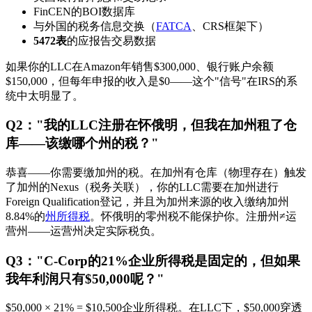
FinCEN的BOI数据库
与外国的税务信息交换（
FATCA
、CRS框架下）
5472表
的应报告交易数据
如果你的LLC在Amazon年销售$300,000、银行账户余额
$150,000，但每年申报的收入是$0——这个"信号"在IRS的系
统中太明显了。
Q2："我的LLC注册在怀俄明，但我在加州租了仓
库——该缴哪个州的税？"
恭喜——你需要缴加州的税。在加州有仓库（物理存在）触发
了加州的Nexus（税务关联），你的LLC需要在加州进行
Foreign Qualification登记，并且为加州来源的收入缴纳加州
8.84%的
州所得税
。怀俄明的零州税不能保护你。注册州≠运
营州——运营州决定实际税负。
Q3："C-Corp的21%企业所得税是固定的，但如果
我年利润只有$50,000呢？"
$50,000 × 21% = $10,500企业所得税。在LLC下，$50,000穿透