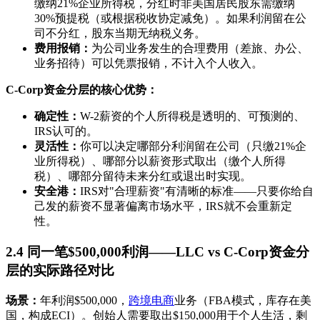
缴纳21%企业所得税，分红时非美国居民股东需缴纳
30%预提税（或根据税收协定减免）。如果利润留在公
司不分红，股东当期无纳税义务。
费用报销：
为公司业务发生的合理费用（差旅、办公、
业务招待）可以凭票报销，不计入个人收入。
C-Corp资金分层的核心优势：
确定性：
W-2薪资的个人所得税是透明的、可预测的、
IRS认可的。
灵活性：
你可以决定哪部分利润留在公司（只缴21%企
业所得税）、哪部分以薪资形式取出（缴个人所得
税）、哪部分留待未来分红或退出时实现。
安全港：
IRS对"合理薪资"有清晰的标准——只要你给自
己发的薪资不显著偏离市场水平，IRS就不会重新定
性。
2.4 同一笔$500,000利润——LLC vs C-Corp资金分
层的实际路径对比
场景：
年利润$500,000，
跨境电商
业务（FBA模式，库存在美
国，构成ECI）。创始人需要取出$150,000用于个人生活，剩