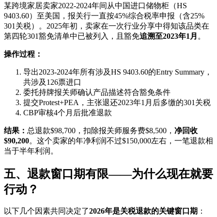
某跨境家居卖家2022-2024年间从中国进口储物柜（HS
9403.60）至美国，报关行一直按45%综合税率申报（含25%
301关税）。2025年初，卖家在一次行业分享中得知该品类在
第四轮301豁免清单中已被列入，且豁免
追溯至2023年1月
。
操作过程：
导出2023-2024年所有涉及HS 9403.60的Entry Summary，
共涉及126票进口
委托持牌报关师确认产品描述符合豁免条件
提交Protest+PEA，主张退还2023年1月后多缴的301关税
CBP审核4个月后批准退款
结果：
总退款$98,700，扣除报关师服务费$8,500，
净回收
$90,200
。这个卖家的年净利润不过$150,000左右，一笔退款相
当于半年利润。
五、退款窗口期有限——为什么现在就要
行动？
以下几个因素共同决定了
2026年是关税退款的关键窗口期
：