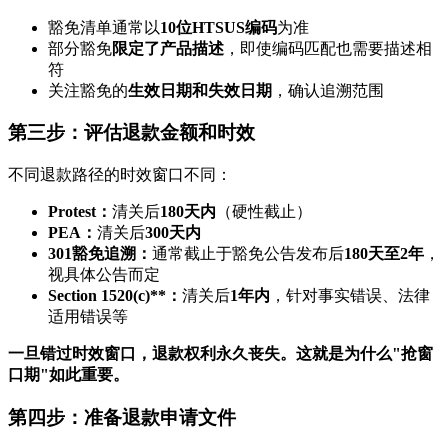
豁免清单通常以
10位HTSUS编码
为准
部分豁免
限定了产品描述
，即使编码匹配也需要描述相
符
关注豁免的
生效日期和失效日期
，确认追溯范围
第三步：评估退款金额和时效
不同退款路径的时效窗口不同：
Protest：
清关后
180天内
（硬性截止）
PEA：
清关后
300天内
301豁免追溯：
通常截止于豁免公告发布后
180天至2年
，
视具体公告而定
Section 1520(c)**：
清关后
1年内
，针对事实错误、法律
适用错误等
一旦错过时效窗口，退款权利永久丧失。这就是为什么"抢窗
口期"如此重要。
第四步：准备退款申请文件