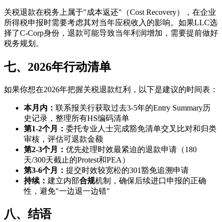
关税退款在税务上属于"成本返还"（Cost Recovery），在企业
所得税申报时需要考虑其对当年应税收入的影响。如果LLC选
择了C-Corp身份，退款可能导致当年利润增加，需要提前做好
税务规划。
七、2026年行动清单
如果你想在2026年把握关税退款红利，以下是建议的时间表：
本月内：
联系报关行获取过去3-5年的Entry Summary历
史记录，整理所有HS编码清单
第1-2个月：
委托专业人士完成豁免清单交叉比对和归类
审核，评估可退款金额
第2-3个月：
优先处理时效最紧迫的退款申请（180
天/300天截止的Protest和PEA）
第3-6个月：
提交时效较宽松的301豁免追溯申请
持续：
建立内部
合规
机制，确保后续进口申报的正确
性，避免"一边退一边错"
八、结语