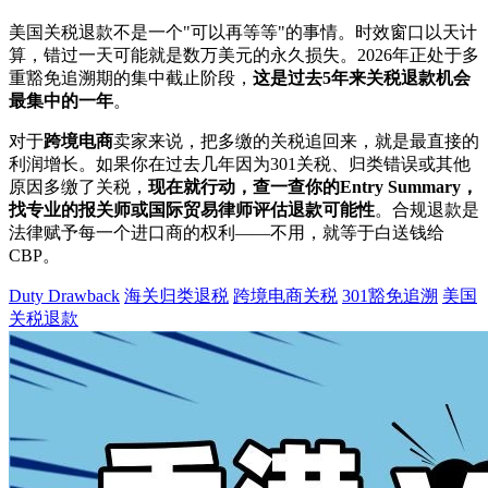
美国关税退款不是一个"可以再等等"的事情。时效窗口以天计
算，错过一天可能就是数万美元的永久损失。2026年正处于多
重豁免追溯期的集中截止阶段，
这是过去5年来关税退款机会
最集中的一年
。
对于
跨境电商
卖家来说，把多缴的关税追回来，就是最直接的
利润增长。如果你在过去几年因为301关税、归类错误或其他
原因多缴了关税，
现在就行动，查一查你的Entry Summary，
找专业的报关师或国际贸易律师评估退款可能性
。合规退款是
法律赋予每一个进口商的权利——不用，就等于白送钱给
CBP。
Duty Drawback
海关归类退税
跨境电商关税
301豁免追溯
美国
关税退款