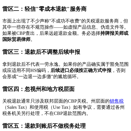
雷区二：轻信"零成本退款"服务商
市面上出现了不少声称"不成功不收费"的关税退款服务商，但
其中一些存在不规范操作——如虚报产品信息、伪造文件等。
如果被CBP查出，后果远超退款金额。务必选择
持牌报关师或
国际贸易律师
。
雷区三：退款后不调整后续申报
拿到退款后不代表一劳永逸。如果你的产品确实属于豁免范围
或应适用不同HS编码，
后续进口必须按正确方式申报
，否则
会形成"一边退一边多缴"的尴尬循环。
雷区四：忽视州和地方税层面
关税退款通常只涉及联邦层面的CBP关税。州层面的
销售税
（Sales Tax）和使用税（Use Tax）如有争议，需要通过各州
税务机关另行处理，不在CBP退款范围内。
雷区五：退款到账后不做税务处理