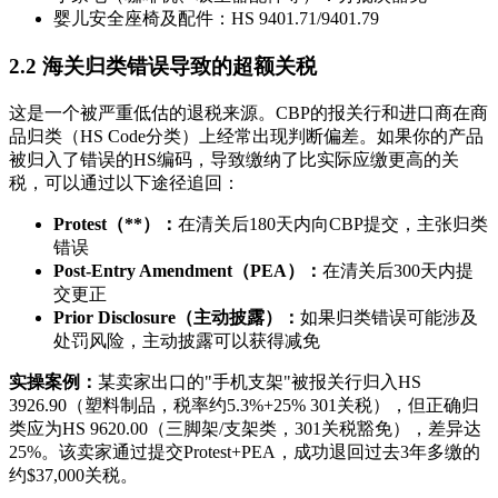
婴儿安全座椅及配件：HS 9401.71/9401.79
2.2 海关归类错误导致的超额关税
这是一个被严重低估的退税来源。CBP的报关行和进口商在商
品归类（HS Code分类）上经常出现判断偏差。如果你的产品
被归入了错误的HS编码，导致缴纳了比实际应缴更高的关
税，可以通过以下途径追回：
Protest（**）：
在清关后180天内向CBP提交，主张归类
错误
Post-Entry Amendment（PEA）：
在清关后300天内提
交更正
Prior Disclosure（主动披露）：
如果归类错误可能涉及
处罚风险，主动披露可以获得减免
实操案例：
某卖家出口的"手机支架"被报关行归入HS
3926.90（塑料制品，税率约5.3%+25% 301关税），但正确归
类应为HS 9620.00（三脚架/支架类，301关税豁免），差异达
25%。该卖家通过提交Protest+PEA，成功退回过去3年多缴的
约$37,000关税。