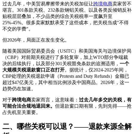
过去几年，中美贸易摩擦带来的关税加征让
跨境电商
卖家苦不
堪言。301条款关税、232条款钢铝关税、以及各类反倾销反补
贴税层层叠加，不少品类的综合关税税率一度飙升至
25%-45%。很多卖家默默承受了这些成本，把关税当成"不得
不交的学费"。
但2026年，局面正在发生变化。
随着美国国际贸易委员会（USITC）和美国海关与边境保护局
（CBP）对前期关税进行了多轮复审，加上WTO部分争端裁
决的后续执行，以及部分301关税豁免条款的追溯适用，
一个
大规模关税退款窗口正在打开
。据统计，仅2024-2025年间，
CBP处理的关税退款申请（Protests and Duty Refunds）金额已
超过$47亿美元，其中相当比例涉及中国商品。2026年，这一
趋势仍在加速。
对于
跨境电商
卖家而言，这意味着：
过去几年多交的关税，有
可能合法合规地退回来。
但退款窗口期有限，先到先得——抢
占先机至关重要。
二、哪些关税可以退？——退款来源全解