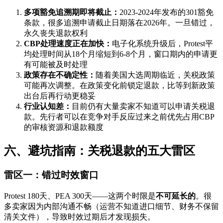
多项豁免追溯期即将截止：
2023-2024年发布的301豁免
条款，很多追溯申请截止日期落在2026年。一旦错过，
永久丧失退款权利
CBP处理速度正在加快：
电子化系统升级后，Protest平
均处理时间从18个月缩短到6-8个月，窗口期内的申请更
有可能被及时处理
政策存在不确定性：
随着美国大选周期临近，关税政策
可能再次调整。在政策变化前锁定退款，比等到新政策
出台后再行动更稳妥
行业认知差：
目前仍有大量卖家不知道可以申请关税退
款。先行者可以在竞争对手反应过来之前优先占用CBP
的审核资源和退款额度
六、避坑指南：关税退款的五大雷区
雷区一：错过时效窗口
Protest 180天、PEA 300天——这两个时限是
不可延长的
。很
多卖家因为内部沟通不畅（运营不知道进口细节、财务不保留
清关文件），导致时效过期后才发现损失。