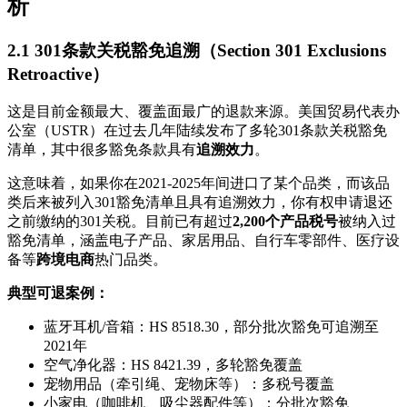
析
2.1 301条款关税豁免追溯（Section 301 Exclusions
Retroactive）
这是目前金额最大、覆盖面最广的退款来源。美国贸易代表办
公室（USTR）在过去几年陆续发布了多轮301条款关税豁免
清单，其中很多豁免条款具有
追溯效力
。
这意味着，如果你在2021-2025年间进口了某个品类，而该品
类后来被列入301豁免清单且具有追溯效力，你有权申请退还
之前缴纳的301关税。目前已有超过
2,200个产品税号
被纳入过
豁免清单，涵盖电子产品、家居用品、自行车零部件、医疗设
备等
跨境电商
热门品类。
典型可退案例：
蓝牙耳机/音箱：HS 8518.30，部分批次豁免可追溯至
2021年
空气净化器：HS 8421.39，多轮豁免覆盖
宠物用品（牵引绳、宠物床等）：多税号覆盖
小家电（咖啡机、吸尘器配件等）：分批次豁免