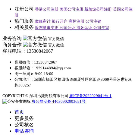
注册公司
香港公司注册
美国公司注册
新加坡公司注册
英国公司注
册
热门服务
做账审计
银行开户
商标注册
公司注销
相关服务
股东董事变更
公司公证
海牙认证
公司年审
业务咨询
官方微信
商务合作
官方微信
客服电话：13530842067
客服微信：13530842067
客服邮箱：1959144894@qq.com
周一至周五 9:00-18:00
公司地址：深圳市福田区福田街道岗厦社区彩田路3069号星河世纪A
栋3602S7
COPYRIGHT © 深圳迅捷财税有限公司
粤ICP备2022029041号-1
粤公网安备 44030902003691号
首页
更多服务
公司核名
电话咨询