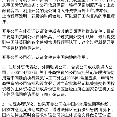
从事国际贸易业务；公司信息保密，银行保密制度严格；上市
融资容易，利用开曼的壳公司引入外资或海外上市,成本低、
上市程序透明、花费的时间较短、可以避开国内复杂的审批程
序。
开曼公司主体公证认证文件或者其他英属离岸群岛文件，目前
主要是由英国公证律师出具、经过英国外交部认证、最后提交
到中国驻英国的各个使领馆进行领事认证，这个过程就是开曼
主体资格的领事认证。
开曼公司公司公证认证文件在中国内地的作用：
1、注册外资代表处、外商独资公司、合资公司或收购境内公
司。2006年4月27日“关于外商投资的公司审批登记管理法律使
用若干问题的执行意见”--工商外企[2006]81号第五条：申请外
商投资的公司审批和设立登记时向审批和登记机关提交外国投
资者的主体资格证明或身份证明应当经由所在国家公证机关公
证并经我国驻该国使（领）馆认证。
2、法院办理诉讼。如果开曼公司在中国内地发生商事纠纷，
因双方意见无法达成协议，通过法律诉讼解决纠纷的情况下，
国内法律立案时会要求对该公司的主体资格文件做公证认证，