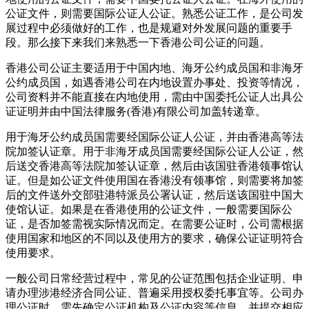
公证文件，则需要国际公证人公证。熟悉公证工作，是公司发
展过程中必须做好的工作，也是规避对外发展问题的重要手
段。那么接下来我们来熟悉一下香港公司公证的问题。
香港公司公证主要适用于中国内地、海牙公约成员国和非海牙
公约成员国，如遇香港公司在内地设置办事处、投资等情况，
公司资料并不能直接在内地使用，需由中国委托公证人出具公
证证明并由中国法律服务(香港)有限公司加盖转递章。
用于海牙公约成员国需要经国际公证人公证，并由香港高等法
院加签认证章。用于非海牙成员国需要经国际公证人公证，然
后送交香港高等法院加签认证章，然后由该国驻香港领事馆认
证。但是如公证文件使用国在香港没有领事馆，则需要将加签
后的文件送外交部驻港特派员公署认证，然后送该国驻中国大
使馆认证。如果是在香港使用的公证文件，一般需要国际公
证，是否加签需视实际情况而定。在需要公证时，公司需根据
使用国家和地区的不同以及使用方的要求，确保公证证明符合
使用要求。
一般公司日常经营过程中，常见的公证范围包括企业证明、申
请办理涉港经济合同公证、普遍采用授权委托事宜等。公司办
理公证时，需先确定公证机构及公证内容等信息，并提交相应