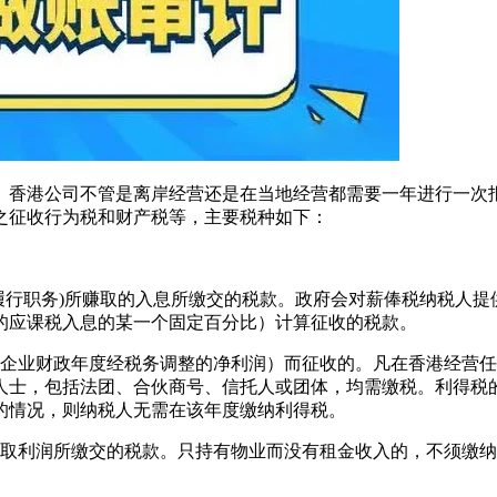
。香港公司不管是离岸经营还是在当地经营都需要一年进行一次
之征收行为税和财产税等，主要税种如下：
履行职务)所赚取的入息所缴交的税款。政府会对薪俸税纳税人
的应课税入息的某一个固定百分比）计算征收的税款。
个企业财政年度经税务调整的净利润）而征收的。凡在香港经营
人士，包括法团、合伙商号、信托人或团体，均需缴税。利得税
的情况，则纳税人无需在该年度缴纳利得税。
赚取利润所缴交的税款。只持有物业而没有租金收入的，不须缴