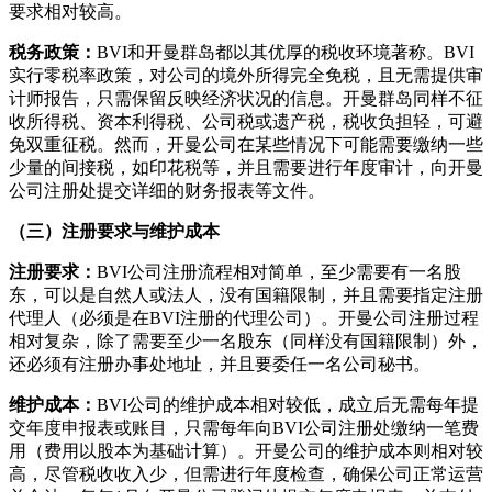
要求相对较高。
税务政策：
BVI和开曼群岛都以其优厚的税收环境著称。BVI
实行零税率政策，对公司的境外所得完全免税，且无需提供审
计师报告，只需保留反映经济状况的信息。开曼群岛同样不征
收所得税、资本利得税、公司税或遗产税，税收负担轻，可避
免双重征税。然而，开曼公司在某些情况下可能需要缴纳一些
少量的间接税，如印花税等，并且需要进行年度审计，向开曼
公司注册处提交详细的财务报表等文件。
（三）注册要求与维护成本
注册要求：
BVI公司注册流程相对简单，至少需要有一名股
东，可以是自然人或法人，没有国籍限制，并且需要指定注册
代理人（必须是在BVI注册的代理公司）。开曼公司注册过程
相对复杂，除了需要至少一名股东（同样没有国籍限制）外，
还必须有注册办事处地址，并且要委任一名公司秘书。
维护成本：
BVI公司的维护成本相对较低，成立后无需每年提
交年度申报表或账目，只需每年向BVI公司注册处缴纳一笔费
用（费用以股本为基础计算）。开曼公司的维护成本则相对较
高，尽管税收收入少，但需进行年度检查，确保公司正常运营