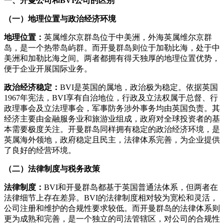
一、开曼公司和BVI公司的区别
（一）地理位置与政治经济环境
地理位置：
英属维尔京群岛位于中美洲，外海英属维尔京群
岛，是一个热带岛屿群。而开曼群岛则位于加勒比海，处于中
美洲和加勒比海之间。两者都拥有得天独厚的地理位置优势，
便于企业开展国际业务。
政治经济稳定：
BVI是英国的属地，政治极为稳定。依据英国
1967年宪法，BVI享有自治地位，行政及立法权属于总督、行
政理事会及立法理事会，军事防务涉外事务均由英国负责。其
经济主要由金融服务业和旅游业组成，政府对全球投资者的基
本需要极度关注。开曼群岛同样拥有稳定的政治经济环境，是
英属海外领地，政府稳定且民主，法律体系完善，为企业提供
了良好的经营环境。
（二）法律制度与税务政策
法律制度：
BVI和开曼群岛都基于英国普通法体系，但两者在
法律细节上存在差异。BVI的法律制度相对较为宽松和灵活，
公司注册和维护的合规性要求较低。而开曼群岛的法律体系则
更为成熟和完善，是一个独立的司法管辖区，对公司的合规性