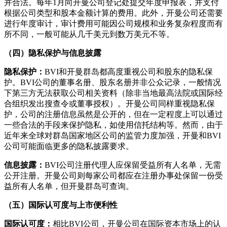
并合法。每年1月向开曼公司登记处提交年度申报表，并支付
根据公司类型和股本金额计算的费用。此外，开曼公司还需要
进行年度审计，审计费用可能因公司规模和业务复杂程度而有
所不同，一般可能从几千美元到数万美元不等。
（四）隐私保护与信息披露
隐私保护：
BVI和开曼群岛都高度重视公司和股东的隐私保
护。BVI公司的董事名册、股东名册并非公众记录，一般情况
下第三方无法获取公司相关资料（除非当地最高法院或国际经
合组织发出搜查令或董事授权）。开曼公司同样重视隐私保
护，公司的注册信息虽然是公开的，但在一定程度上可以通过
一些合法的手段来保护隐私，如使用信托结构等。然而，由于
近年来全球对群岛国家地区公司的监管力度加强，开曼和BVI
公司可能面临更多的隐私披露要求。
信息披露：
BVI公司注册代理人应保留受益所有人名单，无需
公开注册。开曼公司则每家公司都应在注册办事处保留一份受
益所有人名单，但开曼群岛可查询。
（五）国际认可度与上市便利性
国际认可度：
相比BVI公司，开曼公司在国际资本市场上的认