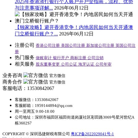
2025年香港渣打银行个人账户开户全指南，流程、优势
与注意事项详解...
2026年06月12日
【独家攻略】避开香港竞争！内地居民如何当天开通澳
门立桥银行账户？...
2026年06月12日
注册公司
香港公司注册
美国公司注册
新加坡公司注册
英国公司注
册
热门服务
做账审计
银行开户
商标注册
公司注销
相关服务
股东董事变更
公司公证
海牙认证
公司年审
业务咨询
官方微信
商务合作
官方微信
客服电话：13530842067
客服微信：13530842067
客服邮箱：1959144894@qq.com
周一至周五 9:00-18:00
公司地址：深圳市福田区福田街道岗厦社区彩田路3069号星河世纪A
栋3602S7
COPYRIGHT © 深圳迅捷财税有限公司
粤ICP备2022029041号-1