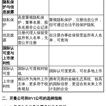
隐私保
护与信
息披露
高度重视隐私保
隐私保
重视隐私保护，注册信息公开，
护，董事名册、股
护
但可通过合法手段保护隐私
东名册非公众记录
注册代理人保留受
信息披
在注册办事处保留受益所有人名
益所有人名单，无
露
单，可查询
需公开注册
国际认
可度与
上市便
利性
国际认
国际认可度相对较
国际认可度更高，可在多地上市
可度
低
难以作为海外上市
拥有完善的金融生态系统、较高
上市便
主体，更多用于税
的国际信誉，更适合有未来上市
利性
务规划
计划的企业
二、开曼公司和BVI公司的选择指南