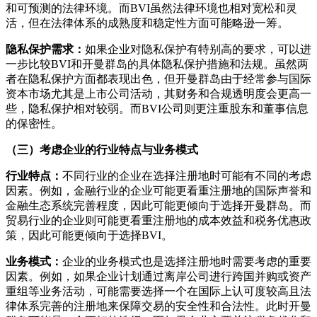
和可预测的法律环境。而BVI虽然法律环境也相对宽松和灵
活，但在法律体系的成熟度和稳定性方面可能略逊一筹。
隐私保护需求：
如果企业对隐私保护有特别高的要求，可以进
一步比较BVI和开曼群岛的具体隐私保护措施和法规。虽然两
者在隐私保护方面都表现出色，但开曼群岛由于经常参与国际
资本市场尤其是上市公司活动，其财务和合规透明度会更高一
些，隐私保护相对较弱。而BVI公司则更注重股东和董事信息
的保密性。
（三）考虑企业的行业特点与业务模式
行业特点：
不同行业的企业在选择注册地时可能有不同的考虑
因素。例如，金融行业的企业可能更看重注册地的国际声誉和
金融生态系统完善程度，因此可能更倾向于选择开曼群岛。而
贸易行业的企业则可能更看重注册地的成本效益和税务优惠政
策，因此可能更倾向于选择BVI。
业务模式：
企业的业务模式也是选择注册地时需要考虑的重要
因素。例如，如果企业计划通过离岸公司进行跨国并购或资产
重组等业务活动，可能需要选择一个在国际上认可度较高且法
律体系完善的注册地来保障交易的安全性和合法性。此时开曼