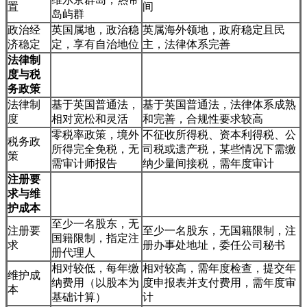
置
间
岛屿群
政治经
英国属地，政治稳
英属海外领地，政府稳定且民
济稳定
定，享有自治地位
主，法律体系完善
法律制
度与税
务政策
法律制
基于英国普通法，
基于英国普通法，法律体系成熟
度
相对宽松和灵活
和完善，合规性要求较高
零税率政策，境外
不征收所得税、资本利得税、公
税务政
所得完全免税，无
司税或遗产税，某些情况下需缴
策
需审计师报告
纳少量间接税，需年度审计
注册要
求与维
护成本
至少一名股东，无
注册要
至少一名股东，无国籍限制，注
国籍限制，指定注
求
册办事处地址，委任公司秘书
册代理人
相对较低，每年缴
相对较高，需年度检查，提交年
维护成
纳费用（以股本为
度申报表并支付费用，需年度审
本
基础计算）
计