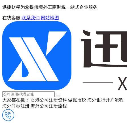
迅捷财税为您提供境外工商财税一站式企业服务
在线客服
联系我们
网站地图
大家都在搜：
香港公司注册资料
做账报税
海外银行开户流程
海外商标注册
海外公司注册流程