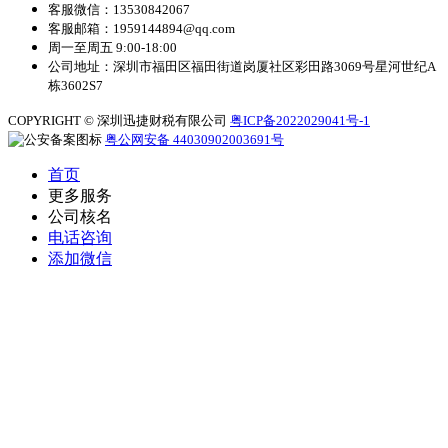
客服微信：13530842067
客服邮箱：1959144894@qq.com
周一至周五 9:00-18:00
公司地址：深圳市福田区福田街道岗厦社区彩田路3069号星河世纪A
栋3602S7
COPYRIGHT © 深圳迅捷财税有限公司
粤ICP备2022029041号-1
粤公网安备 44030902003691号
首页
更多服务
公司核名
电话咨询
添加微信