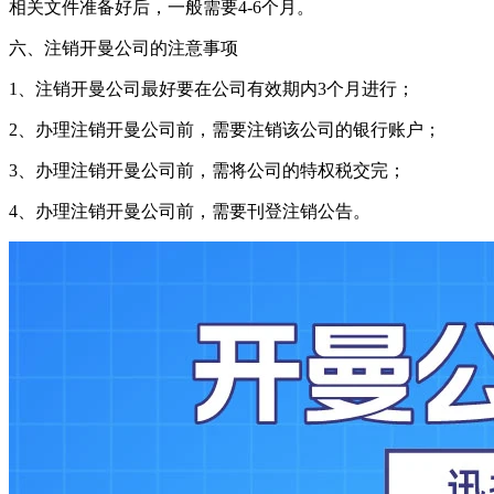
相关文件准备好后，一般需要4-6个月。
六、注销开曼公司的注意事项
1、注销开曼公司最好要在公司有效期内3个月进行；
2、办理注销开曼公司前，需要注销该公司的银行账户；
3、办理注销开曼公司前，需将公司的特权税交完；
4、办理注销开曼公司前，需要刊登注销公告。