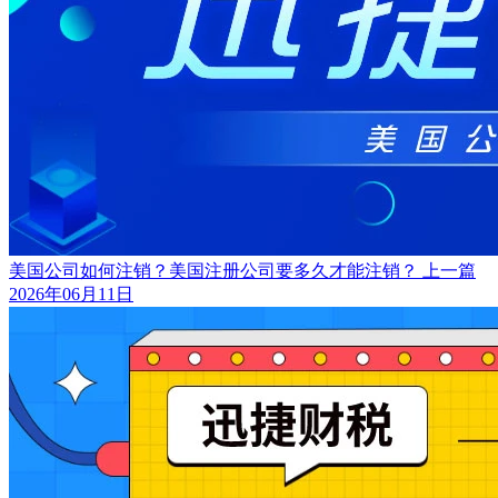
美国公司如何注销？美国注册公司要多久才能注销？
上一篇
2026年06月11日