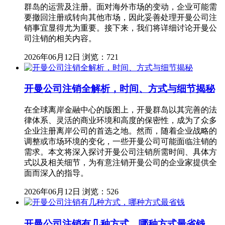
群岛的运营及注册。面对海外市场的变动，企业可能需
要撤回注册或转向其他市场，因此妥善处理开曼公司注
销事宜显得尤为重要。接下来，我们将详细讨论开曼公
司注销的相关内容。
2026年06月12日
浏览：721
开曼公司注销全解析，时间、方式与细节揭秘
在全球离岸金融中心的版图上，开曼群岛以其完善的法
律体系、灵活的商业环境和高度的保密性，成为了众多
企业注册离岸公司的首选之地。然而，随着企业战略的
调整或市场环境的变化，一些开曼公司可能面临注销的
需求。本文将深入探讨开曼公司注销所需时间、具体方
式以及相关细节，为有意注销开曼公司的企业家提供全
面而深入的指导。
2026年06月12日
浏览：526
开曼公司注销有几种方式，哪种方式最省钱