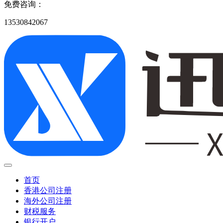
免费咨询：
13530842067
首页
香港公司注册
海外公司注册
财税服务
银行开户