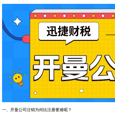
一、开曼公司注销为何比注册要难呢？