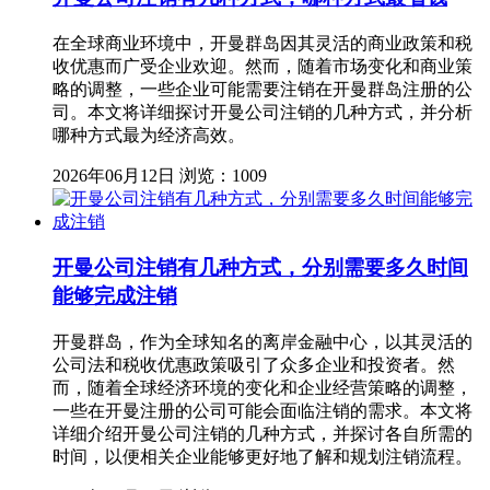
在全球商业环境中，开曼群岛因其灵活的商业政策和税
收优惠而广受企业欢迎。然而，随着市场变化和商业策
略的调整，一些企业可能需要注销在开曼群岛注册的公
司。本文将详细探讨开曼公司注销的几种方式，并分析
哪种方式最为经济高效。
2026年06月12日
浏览：1009
开曼公司注销有几种方式，分别需要多久时间
能够完成注销
开曼群岛，作为全球知名的离岸金融中心，以其灵活的
公司法和税收优惠政策吸引了众多企业和投资者。然
而，随着全球经济环境的变化和企业经营策略的调整，
一些在开曼注册的公司可能会面临注销的需求。本文将
详细介绍开曼公司注销的几种方式，并探讨各自所需的
时间，以便相关企业能够更好地了解和规划注销流程。