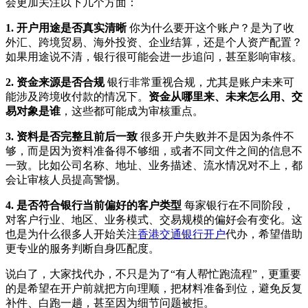
会更加关注以下几个方面：
1. 开户用途是否真实清晰
你为什么要开这个账户？是为了收
外汇、跨境贸易、海外投资、企业结算，还是个人资产配置？
如果用途说不清，银行很可能会进一步追问，甚至影响审核。
2. 资金来源是否合规
银行非常重视合规，尤其是账户未来可
能涉及跨境收付款的情况下。
资金从哪里来、未来怎么用、交
易对象是谁
，这些都可能成为审核重点。
3. 资料是否完整且前后一致
很多开户失败并不是因为条件不
够，而是因为资料准备得不够细，或者不同文件之间的信息不
一致。比如公司名称、地址、业务描述、流水情况对不上，都
会让审核人员提高警惕。
4. 是否符合银行当前偏好的客户类型
每家银行在不同阶段，
对客户行业、地区、业务模式、交易规模的偏好会有变化。这
也是为什么很多人开始关注
香港交通银行开户
代办，希望借助
更专业的服务判断自身匹配度。
说白了，大家找代办，不只是为了“有人帮忙跑流程”，更重要
的是希望在开户前就把方向理顺，把材料准备到位，避免反复
补件、白跑一趟，甚至因为细节问题被拒。