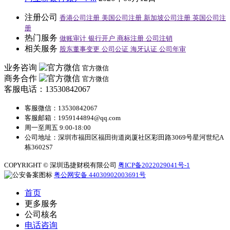
注册公司
香港公司注册
美国公司注册
新加坡公司注册
英国公司注
册
热门服务
做账审计
银行开户
商标注册
公司注销
相关服务
股东董事变更
公司公证
海牙认证
公司年审
业务咨询
官方微信
商务合作
官方微信
客服电话：13530842067
客服微信：13530842067
客服邮箱：1959144894@qq.com
周一至周五 9:00-18:00
公司地址：深圳市福田区福田街道岗厦社区彩田路3069号星河世纪A
栋3602S7
COPYRIGHT © 深圳迅捷财税有限公司
粤ICP备2022029041号-1
粤公网安备 44030902003691号
首页
更多服务
公司核名
电话咨询