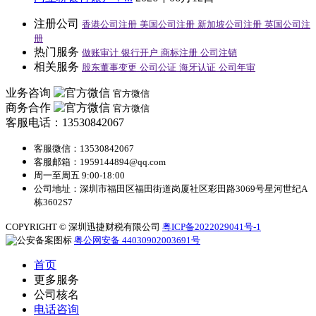
注册公司
香港公司注册
美国公司注册
新加坡公司注册
英国公司注
册
热门服务
做账审计
银行开户
商标注册
公司注销
相关服务
股东董事变更
公司公证
海牙认证
公司年审
业务咨询
官方微信
商务合作
官方微信
客服电话：13530842067
客服微信：13530842067
客服邮箱：1959144894@qq.com
周一至周五 9:00-18:00
公司地址：深圳市福田区福田街道岗厦社区彩田路3069号星河世纪A
栋3602S7
COPYRIGHT © 深圳迅捷财税有限公司
粤ICP备2022029041号-1
粤公网安备 44030902003691号
首页
更多服务
公司核名
电话咨询