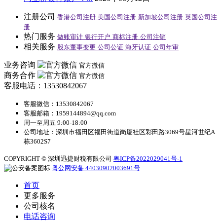
注册公司
香港公司注册
美国公司注册
新加坡公司注册
英国公司注
册
热门服务
做账审计
银行开户
商标注册
公司注销
相关服务
股东董事变更
公司公证
海牙认证
公司年审
业务咨询
官方微信
商务合作
官方微信
客服电话：13530842067
客服微信：13530842067
客服邮箱：1959144894@qq.com
周一至周五 9:00-18:00
公司地址：深圳市福田区福田街道岗厦社区彩田路3069号星河世纪A
栋3602S7
COPYRIGHT © 深圳迅捷财税有限公司
粤ICP备2022029041号-1
粤公网安备 44030902003691号
首页
更多服务
公司核名
电话咨询