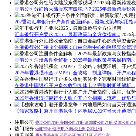
香港公司分红给大陆股东需缴税吗？2025年最新跨境税务指
202香港汇丰银行开户条件全面解读，最新政策与实用指南.
汇丰银行开户要求2025，最新政策与全方位指南...
2026
香港银行外汇接收全指南：自由金融中心的跨境资金管理之道
香港公司注册条件全解析：2025年最新政策与实操指南...
2025年香港强积金（MPF）全攻略，制度详解、开户流程与
在香港中国银行开户多久收到实体卡？完整时间线解析...
2025年香港渣打银行个人账户开户全指南，流程、优势与注
【独家攻略】避开香港竞争！内地居民如何当天开通澳门立
注册公司
香港公司注册
美国公司注册
新加坡公司注册
英国公司注
热门服务
做账审计
银行开户
商标注册
公司注销
相关服务
股东董事变更
公司公证
海牙认证
公司年审