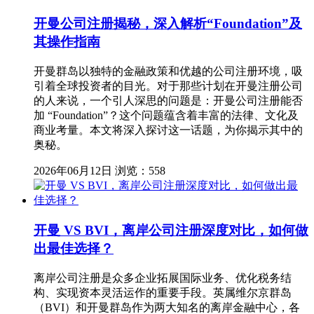
开曼公司注册揭秘，深入解析“Foundation”及
其操作指南
开曼群岛以独特的金融政策和优越的公司注册环境，吸
引着全球投资者的目光。对于那些计划在开曼注册公司
的人来说，一个引人深思的问题是：开曼公司注册能否
加 “Foundation”？这个问题蕴含着丰富的法律、文化及
商业考量。本文将深入探讨这一话题，为你揭示其中的
奥秘。
2026年06月12日
浏览：558
开曼 VS BVI，离岸公司注册深度对比，如何做
出最佳选择？
离岸公司注册是众多企业拓展国际业务、优化税务结
构、实现资本灵活运作的重要手段。英属维尔京群岛
（BVI）和开曼群岛作为两大知名的离岸金融中心，各