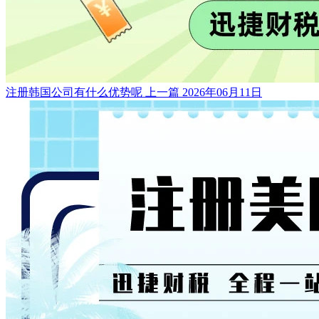
注册韩国公司有什么优势呢
上一篇
2026年06月11日