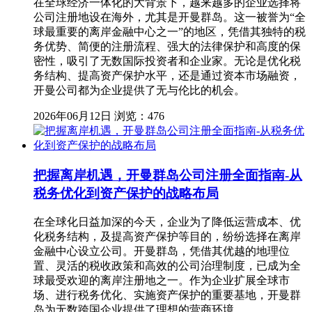
在全球经济一体化的大背景下，越来越多的企业选择将
公司注册地设在海外，尤其是开曼群岛。这一被誉为“全
球最重要的离岸金融中心之一”的地区，凭借其独特的税
务优势、简便的注册流程、强大的法律保护和高度的保
密性，吸引了无数国际投资者和企业家。无论是优化税
务结构、提高资产保护水平，还是通过资本市场融资，
开曼公司都为企业提供了无与伦比的机会。
2026年06月12日
浏览：476
把握离岸机遇，开曼群岛公司注册全面指南-从
税务优化到资产保护的战略布局
在全球化日益加深的今天，企业为了降低运营成本、优
化税务结构，及提高资产保护等目的，纷纷选择在离岸
金融中心设立公司。开曼群岛，凭借其优越的地理位
置、灵活的税收政策和高效的公司治理制度，已成为全
球最受欢迎的离岸注册地之一。作为企业扩展全球市
场、进行税务优化、实施资产保护的重要基地，开曼群
岛为无数跨国企业提供了理想的营商环境。