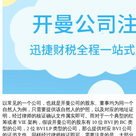
以常见的一个公司，也就是开曼公司的股东、董事均为同一个
自然人为例，只需要提供该自然人的护照，以及对应的地址证
明，经过律师的核证确认文件属实即可。而对于一个典型的红
筹或者 VIE 架构，假设开曼公司的股东有 10 位 BVI 的 BC 类
型的公司，2 位 BVI LP 类型的公司，那么提供对应 BVI 公司
的证书文件，同样经过律师核证即可。需要注意的是，大部分