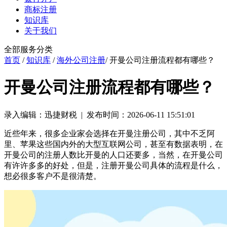
商标注册
知识库
关于我们
全部服务分类
首页
/
知识库
/
海外公司注册
/ 开曼公司注册流程都有哪些？
开曼公司注册流程都有哪些？
录入编辑：迅捷财税 | 发布时间：2026-06-11 15:51:01
近些年来，很多企业家会选择在开曼注册公司，其中不乏阿
里、苹果这些国内外的大型互联网公司，甚至有数据表明，在
开曼公司的注册人数比开曼的人口还要多，当然，在开曼公司
有许许多多的好处，但是，注册开曼公司具体的流程是什么，
想必很多客户不是很清楚。