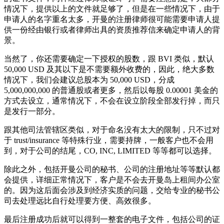
情况下，提供以上的文件就足够了，但是在一些情况下，由于
申请人的名字重名太多，开曼的注册律师很可能需要申请人提
供一份经由银行或者律师出具的资质推荐信来确定申请人的背
景。
当然了，你还需要确定一下授权的股数，跟 BVI 类似，默认
50,000 USD 及其以下是不需要额外收费的，因此，绝大多数
情况下，我们会建议总股本为 50,000 USD，分成
5,000,000,000 的普通股或者更多，然后以每股 0.00001 美金的
方式去设立，通常情况下，不会在设立阶段全部发行掉，而只
是发行一部分。
跟其他司法管辖区类似，对于命名没有太大的限制，只不过对
于 trust/insurance 等特殊行业，需要持牌，一般客户也不会用
到，对于公司的结尾，CO, INC, LIMITED 等等都可以选择。
除此之外，包括开曼公司的秘书、公司的注册地址等等默认都
会提供，详细正常情况下，客户是不会去开曼岛上租间办公室
的。因为这后面会涉及到经济实质的问题，交给专业的秘书公
司去处理远比自行处理要方便、高效很多。
最后注册成功后就可以得到一整套的电子文件，包括公司的证