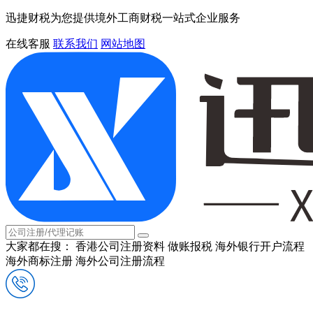
迅捷财税为您提供境外工商财税一站式企业服务
在线客服
联系我们
网站地图
大家都在搜：
香港公司注册资料
做账报税
海外银行开户流程
海外商标注册
海外公司注册流程