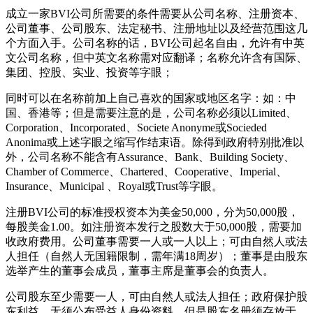
成立一家BVI公司所需要的条件需要从公司名称、注册资本、
公司董事、公司股东、法定秘书、注册地址以及经营范围这几
个方面入手。公司名称的话，BVI公司起名自由，允许有中英
文公司名称，但中英文名称需对应翻译；名称允许含有国际、
集团、控股、实业、投资等字眼；
同时可以在名称前加上自己喜欢的国家或地区名字：如：中
国、香港等；但是需要注意的是，公司名称必须以Limited、
Corporation、Incorporated、Societe Anonyme或Socieded
Anonima或上述字眼之缩写作结束语。除得到政府特别批准以
外，公司名称不能含有Assurance、Bank、Building Society、
Chamber of Commerce、Chartered、Cooperative、Imperial、
Insurance、Municipal 、Royal或Trust等字眼。
注册BVI公司的标准授权资本为美金50,000，分为50,000股，
每股美金1.00。如注册资本发行之股数大于50,000股，需要加
收政府费用。公司董事需要一人或一人以上；可由自然人或法
人担任（自然人无国籍限制，需年满18周岁）；董事是由股东
选举产生的董事会成员，董事主席是董事会的负责人。
公司股东至少需要一人，可由自然人或法人担任；政府保护股
东利益，无须公布受益人身份资料，但是股东名册须存放于