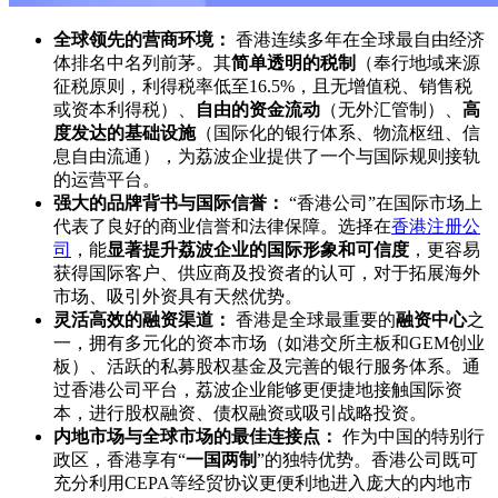
全球领先的营商环境：
香港连续多年在全球最自由经济
体排名中名列前茅。其
简单透明的税制
（奉行地域来源
征税原则，利得税率低至16.5%，且无增值税、销售税
或资本利得税）、
自由的资金流动
（无外汇管制）、
高
度发达的基础设施
（国际化的银行体系、物流枢纽、信
息自由流通），为荔波企业提供了一个与国际规则接轨
的运营平台。
强大的品牌背书与国际信誉：
“香港公司”在国际市场上
代表了良好的商业信誉和法律保障。选择在
香港注册公
司
，能
显著提升荔波企业的国际形象和可信度
，更容易
获得国际客户、供应商及投资者的认可，对于拓展海外
市场、吸引外资具有天然优势。
灵活高效的融资渠道：
香港是全球最重要的
融资中心
之
一，拥有多元化的资本市场（如港交所主板和GEM创业
板）、活跃的私募股权基金及完善的银行服务体系。通
过香港公司平台，荔波企业能够更便捷地接触国际资
本，进行股权融资、债权融资或吸引战略投资。
内地市场与全球市场的最佳连接点：
作为中国的特别行
政区，香港享有“
一国两制
”的独特优势。香港公司既可
充分利用CEPA等经贸协议更便利地进入庞大的内地市