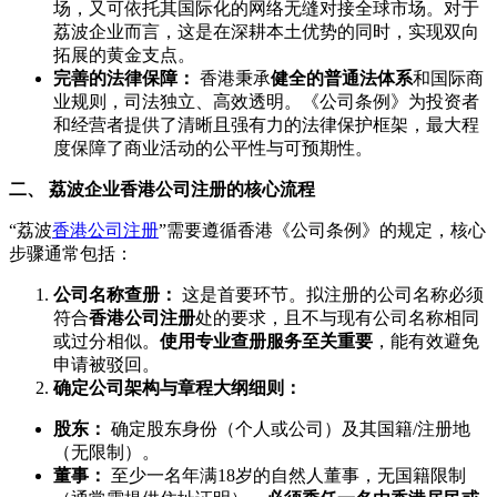
场，又可依托其国际化的网络无缝对接全球市场。对于
荔波企业而言，这是在深耕本土优势的同时，实现双向
拓展的黄金支点。
完善的法律保障：
香港秉承
健全的普通法体系
和国际商
业规则，司法独立、高效透明。《公司条例》为投资者
和经营者提供了清晰且强有力的法律保护框架，最大程
度保障了商业活动的公平性与可预期性。
二、 荔波企业香港公司注册的核心流程
“荔波
香港公司注册
”需要遵循香港《公司条例》的规定，核心
步骤通常包括：
公司名称查册：
这是首要环节。拟注册的公司名称必须
符合
香港公司注册
处的要求，且不与现有公司名称相同
或过分相似。
使用专业查册服务至关重要
，能有效避免
申请被驳回。
确定公司架构与章程大纲细则：
股东：
确定股东身份（个人或公司）及其国籍/注册地
（无限制）。
董事：
至少一名年满18岁的自然人董事，无国籍限制