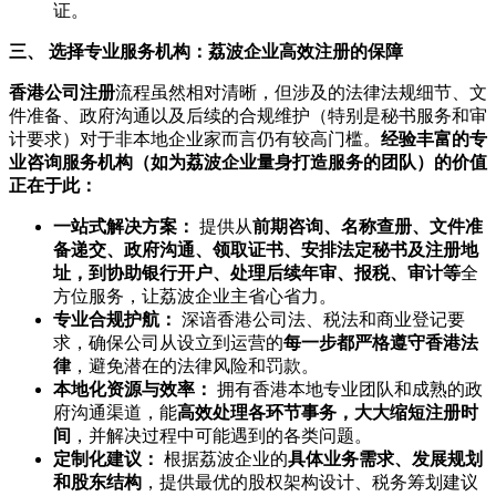
证。
三、 选择专业服务机构：荔波企业高效注册的保障
香港公司注册
流程虽然相对清晰，但涉及的法律法规细节、文
件准备、政府沟通以及后续的合规维护（特别是秘书服务和审
计要求）对于非本地企业家而言仍有较高门槛。
经验丰富的专
业咨询服务机构（如为荔波企业量身打造服务的团队）的价值
正在于此：
一站式解决方案：
提供从
前期咨询、名称查册、文件准
备递交、政府沟通、领取证书、安排法定秘书及注册地
址，到协助银行开户、处理后续年审、报税、审计等
全
方位服务，让荔波企业主省心省力。
专业合规护航：
深谙香港公司法、税法和商业登记要
求，确保公司从设立到运营的
每一步都严格遵守香港法
律
，避免潜在的法律风险和罚款。
本地化资源与效率：
拥有香港本地专业团队和成熟的政
府沟通渠道，能
高效处理各环节事务，大大缩短注册时
间
，并解决过程中可能遇到的各类问题。
定制化建议：
根据荔波企业的
具体业务需求、发展规划
和股东结构
，提供最优的股权架构设计、税务筹划建议