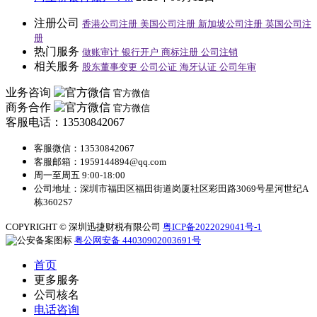
注册公司
香港公司注册
美国公司注册
新加坡公司注册
英国公司注
册
热门服务
做账审计
银行开户
商标注册
公司注销
相关服务
股东董事变更
公司公证
海牙认证
公司年审
业务咨询
官方微信
商务合作
官方微信
客服电话：13530842067
客服微信：13530842067
客服邮箱：1959144894@qq.com
周一至周五 9:00-18:00
公司地址：深圳市福田区福田街道岗厦社区彩田路3069号星河世纪A
栋3602S7
COPYRIGHT © 深圳迅捷财税有限公司
粤ICP备2022029041号-1
粤公网安备 44030902003691号
首页
更多服务
公司核名
电话咨询