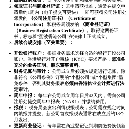
缴纳政府规费：
支付公司注册处和税务局的相关费用。
领取证书与商业登记证：
若申请获批准，通常在提交申
请后约1周内（电子提交可更快），即可获得公司注册处
颁发的
《公司注册证书》（Certificate of
Incorporation）
和税务局颁发的
《商业登记证》
（Business Registration Certificate）
。取得这两份证
书，标志着“荔波香港公司”在法律上正式成立。
后续合规安排（至关重要）：
开设银行账户：
根据业务需求选择合适的银行开设公司
账户。香港银行对开户审核（KYC）要求严格，
需准备
充分的业务证明、股东董事资料
。
财务记账与审计：
公司成立后必须按规定进行记账。除
非符合《公司条例》订明的“小型公司”或“小型集团”豁
免条件，否则其财务报表
必须由香港执业会计师进行法
定审计
。
周年申报：
每年在公司成立周年日后42天内，需向公司
注册处提交周年申报表（NAR1）并缴纳费用。
报税：
税务局会发出利得税报税表，公司需在规定时间
内填报并提交。新公司首次报税表通常在成立后约18个
月发出。
更新商业登记：
每年需在商业登记证到期前缴费换领新