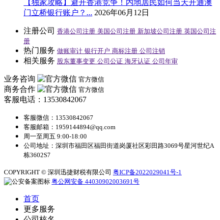
【独家攻略】避开香港竞争！内地居民如何当天开通澳
门立桥银行账户？...
2026年06月12日
注册公司
香港公司注册
美国公司注册
新加坡公司注册
英国公司注
册
热门服务
做账审计
银行开户
商标注册
公司注销
相关服务
股东董事变更
公司公证
海牙认证
公司年审
业务咨询
官方微信
商务合作
官方微信
客服电话：13530842067
客服微信：13530842067
客服邮箱：1959144894@qq.com
周一至周五 9:00-18:00
公司地址：深圳市福田区福田街道岗厦社区彩田路3069号星河世纪A
栋3602S7
COPYRIGHT © 深圳迅捷财税有限公司
粤ICP备2022029041号-1
粤公网安备 44030902003691号
首页
更多服务
公司核名