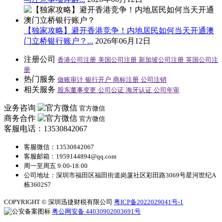
【独家攻略】避开香港竞争！内地居民如何当天开通澳
门立桥银行账户？...
2026年06月12日
注册公司
香港公司注册
美国公司注册
新加坡公司注册
英国公司注
册
热门服务
做账审计
银行开户
商标注册
公司注销
相关服务
股东董事变更
公司公证
海牙认证
公司年审
业务咨询
官方微信
商务合作
官方微信
客服电话：13530842067
客服微信：13530842067
客服邮箱：1959144894@qq.com
周一至周五 9:00-18:00
公司地址：深圳市福田区福田街道岗厦社区彩田路3069号星河世纪A
栋3602S7
COPYRIGHT © 深圳迅捷财税有限公司
粤ICP备2022029041号-1
粤公网安备 44030902003691号